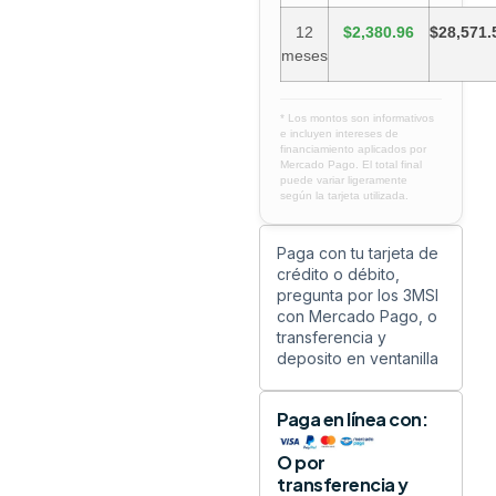
12
$2,380.96
$28,571.
meses
* Los montos son informativos
e incluyen intereses de
financiamiento aplicados por
Mercado Pago. El total final
puede variar ligeramente
según la tarjeta utilizada.
Paga con tu tarjeta de
crédito o débito,
pregunta por los 3MSI
con Mercado Pago, o
transferencia y
deposito en ventanilla
Paga en línea con:
O por
transferencia y