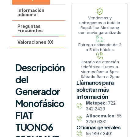
Información
adicional
Vendemos y
entregamos a toda la
Preguntas
República Mexicana
Frecuentes
con envío garantizado
Valoraciones (0)
Entrega estimada de 2
a 5 día hábiles
Horario de atención
Descripción
telefónica: Lunes a
viernes 9am a 6pm.
del
Sábado 9am a 2pm.
Llámanos para
Generador
solicitar más
información
Monofásico
Metepec:
722
342 2429
FIAT
Atlacomulco:
55
3259 6331
TUONO6
Oficinas generales
55 1897 3401