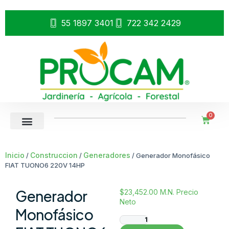
55 1897 3401
722 342 2429
0
Inicio
Construccion
Generadores
/
/
/ Generador Monofásico
FIAT TUONO6 220V 14HP
Generador
$
23,452.00
M.N. Precio
Neto
Monofásico