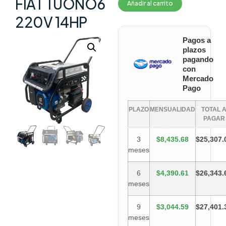
FIAT TUONO6
Añadir al carrito
220V 14HP
Pagos a
plazos
pagando
con
Mercado
Pago
PLAZO
MENSUALIDAD
TOTAL 
PAGAR
3
$8,435.68
$25,307.
meses
6
$4,390.61
$26,343.
meses
9
$3,044.59
$27,401.
meses