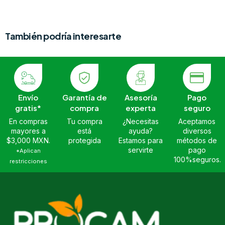
También podría interesarte
Envío
Garantía de
Asesoría
Pago
gratis*
compra
experta
seguro
En compras
Tu compra
¿Necesitas
Aceptamos
mayores a
está
ayuda?
diversos
$3,000 MXN.
protegida
Estamos para
métodos de
servirte
pago
*Aplican
100%seguros.
restricciones