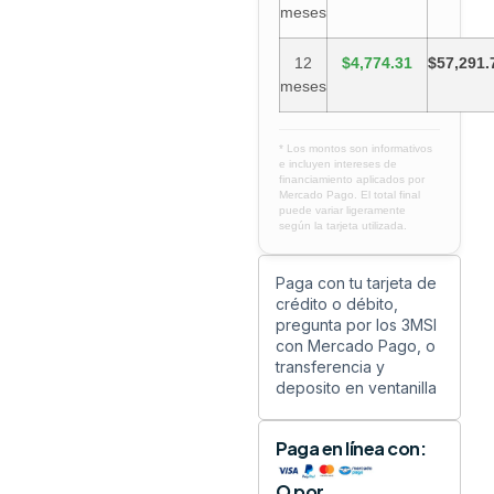
meses
12
$4,774.31
$57,291.
meses
* Los montos son informativos
e incluyen intereses de
financiamiento aplicados por
Mercado Pago. El total final
puede variar ligeramente
según la tarjeta utilizada.
Paga con tu tarjeta de
crédito o débito,
pregunta por los 3MSI
con Mercado Pago, o
transferencia y
deposito en ventanilla
Paga en línea con:
O por