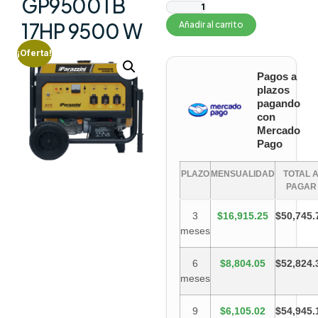
GP9500TB
17HP 9500 W
Añadir al carrito
¡Oferta!
Pagos a
plazos
pagando
con
Mercado
Pago
PLAZO
MENSUALIDAD
TOTAL 
PAGAR
3
$16,915.25
$50,745.
meses
6
$8,804.05
$52,824.
meses
9
$6,105.02
$54,945.