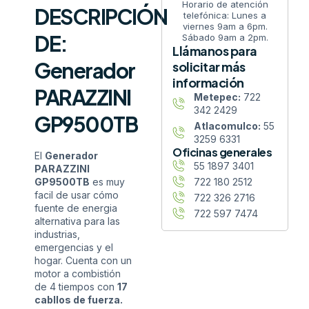
Horario de atención
DESCRIPCIÓN
telefónica: Lunes a
viernes 9am a 6pm.
DE:
Sábado 9am a 2pm.
Llámanos para
Generador
solicitar más
información
PARAZZINI
Metepec:
722
342 2429
GP9500TB
Atlacomulco:
55
3259 6331
Oficinas generales
El
Generador
55 1897 3401
PARAZZINI
722 180 2512
GP9500TB
es muy
facil de usar cómo
722 326 2716
fuente de energia
722 597 7474
alternativa para las
industrias,
emergencias y el
hogar. Cuenta con un
motor a combistión
de 4 tiempos con
17
cabllos de fuerza.