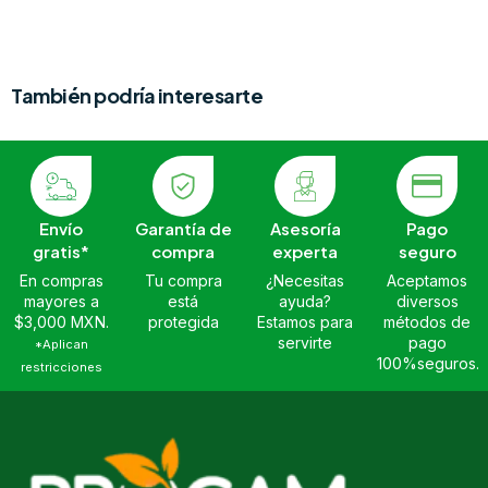
También podría interesarte
Envío
Garantía de
Asesoría
Pago
gratis*
compra
experta
seguro
En compras
Tu compra
¿Necesitas
Aceptamos
mayores a
está
ayuda?
diversos
$3,000 MXN.
protegida
Estamos para
métodos de
servirte
pago
*Aplican
100%seguros.
restricciones