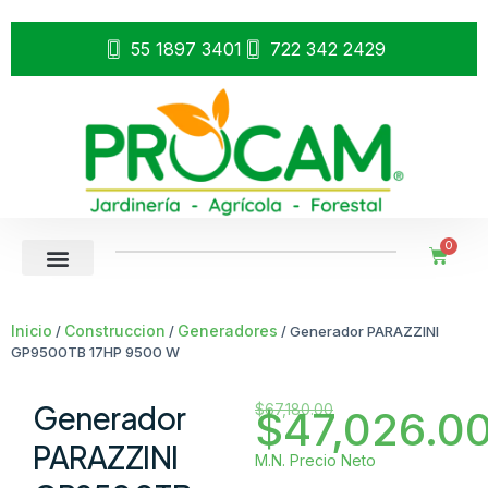
55 1897 3401
722 342 2429
0
Inicio
Construccion
Generadores
/
/
/ Generador PARAZZINI
GP9500TB 17HP 9500 W
Generador
$
67,180.00
$
47,026.0
PARAZZINI
M.N. Precio Neto