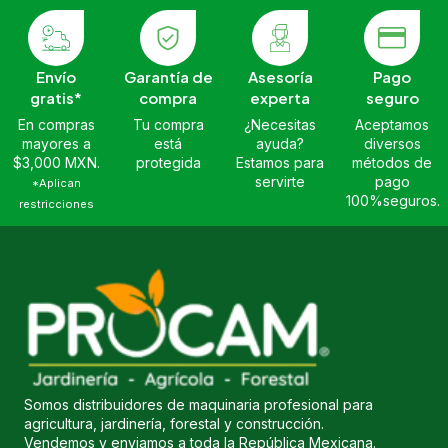
Envío
Garantía de
Asesoría
Pago
gratis*
compra
experta
seguro
En compras
Tu compra
¿Necesitas
Aceptamos
mayores a
está
ayuda?
diversos
$3,000 MXN.
protegida
Estamos para
métodos de
servirte
pago
*Aplican
100%seguros.
restricciones
Somos distribuidores de maquinaria profesional para
agricultura, jardinería, forestal y construcción.
Vendemos y enviamos a toda la República Mexicana.