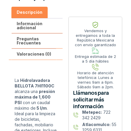
Descripción
Información
adicional
Vendemos y
entregamos a toda la
Preguntas
República Mexicana
Frecuentes
con envío garantizado
Valoraciones (0)
Entrega estimada de 2
a 5 día hábiles
Horario de atención
telefónica: Lunes a
La
Hidrolavadora
viernes 9am a 6pm.
BELLOTA 7Hl1100C
Sábado 9am a 2pm.
alcanza una
presión
Llámanos para
máxima de 1,600
solicitar más
PSI
con un caudal
información
máximo de
5 l/m
.
Metepec:
722
Ideal para la limpieza
342 2429
de bicicletas,
Atlacomulco:
55
fachadas, mobiliario
3259 6331
de exteriores. Incluye