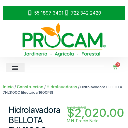
55 1897 3401
722 342 2429
0
Inicio
Construccion
Hidrolavadoras
/
/
/ Hidrolavadora BELLOTA
7HL1100C Elécttrica 1600PSI
Hidrolavadora
$
2,376.00
$
2,020.00
BELLOTA
M.N. Precio Neto