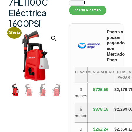
7HL1100C
Elécttrica
Añadir al carrito
1600PSI
Pagos a
¡Oferta!
plazos
pagando
con
Mercado
Pago
PLAZO
MENSUALIDAD
TOTAL A
PAGAR
3
$726.59
$2,179.7
meses
6
$378.18
$2,269.0
meses
9
$262.24
$2,360.1