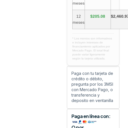
meses
12
$205.08
$2,460.9
meses
* Los montos son informativos
e incluyen intereses de
financiamiento aplicados por
Mercado Pago. El total final
puede variar ligeramente
según la tarjeta utilizada.
Paga con tu tarjeta de
crédito o débito,
pregunta por los 3MSI
con Mercado Pago, o
transferencia y
deposito en ventanilla
Paga en línea con:
O por