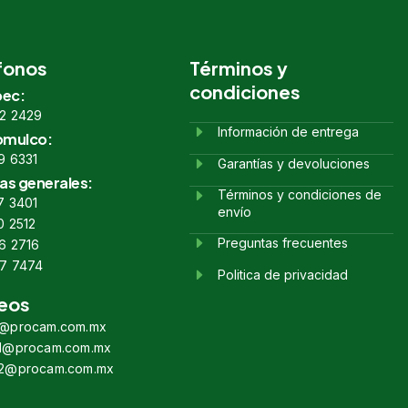
fonos
Términos y
condiciones
ec:
2 2429
Información de entrega
omulco:
9 6331
Garantías y devoluciones
as generales:
Términos y condiciones de
7 3401
envío
0 2512
Preguntas frecuentes
6 2716
7 7474
Politica de privacidad
eos
s@procam.com.mx
s1@procam.com.mx
s2@procam.com.mx