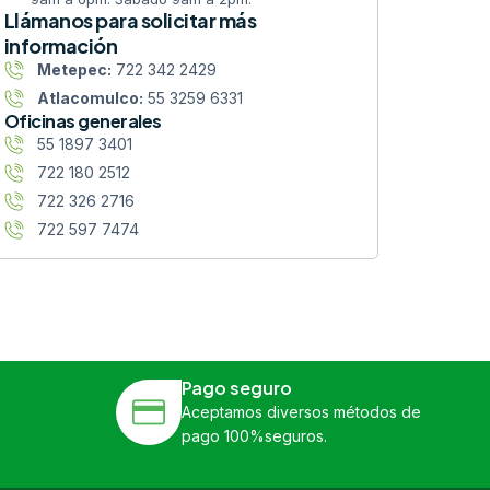
Llámanos para solicitar más
información
Metepec:
722 342 2429
Atlacomulco:
55 3259 6331
Oficinas generales
55 1897 3401
722 180 2512
722 326 2716
722 597 7474
Pago seguro
Aceptamos diversos métodos de
pago 100%seguros.