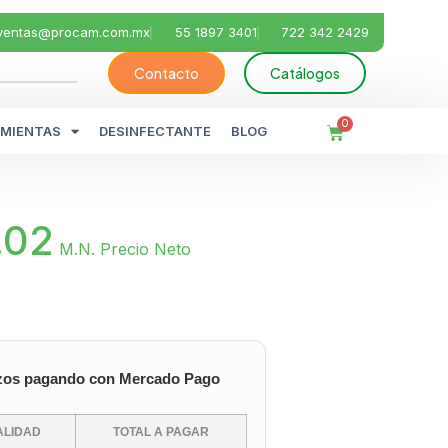
ventas@procam.com.mx
55 1897 3401
722 342 2429
Contacto
Catálogos
0
MIENTAS
DESINFECTANTE
BLOG
.02
M.N. Precio Neto
zos pagando con Mercado Pago
LIDAD
TOTAL A PAGAR