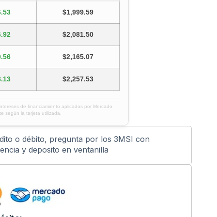
.53
$1,999.59
.92
$2,081.50
.56
$2,165.07
.13
$2,257.53
intereses de financiamiento aplicados por Mercado
e según la tarjeta utilizada.
édito o débito, pregunta por los 3MSI con
ncia y deposito en ventanilla