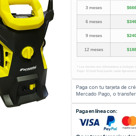
3 meses
$666
6 meses
$346
9 meses
$240
12 meses
$188
* Los montos son informativos e incluyen 
Pago. El total final puede variar ligerament
Paga con tu tarjeta de cr
Mercado Pago, o transfere
Paga en línea con: