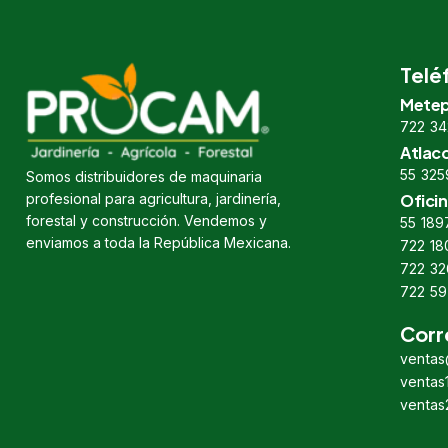
Telé
Metep
722 34
Atlac
55 325
Somos distribuidores de maquinaria
profesional para agricultura, jardinería,
Oficin
forestal y construcción. Vendemos y
55 189
enviamos a toda la República Mexicana.
722 18
722 32
722 59
Corr
venta
venta
venta