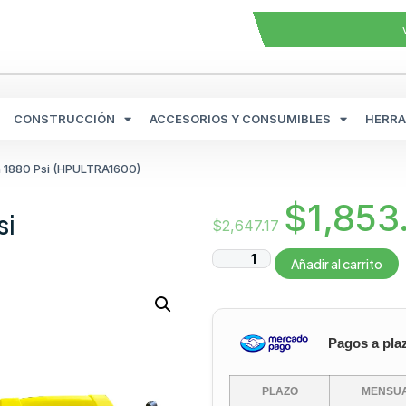
CONSTRUCCIÓN
ACCESORIOS Y CONSUMIBLES
HERRA
a 1880 Psi (HPULTRA1600)
$
1,853
si
$
2,647.17
Añadir al carrito
Pagos a pla
PLAZO
MENSUA