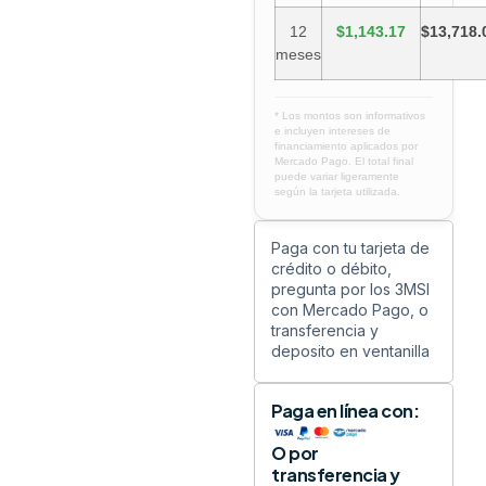
12
$1,143.17
$13,718.
meses
* Los montos son informativos
e incluyen intereses de
financiamiento aplicados por
Mercado Pago. El total final
puede variar ligeramente
según la tarjeta utilizada.
Paga con tu tarjeta de
crédito o débito,
pregunta por los 3MSI
con Mercado Pago, o
transferencia y
deposito en ventanilla
Paga en línea con:
O por
transferencia y