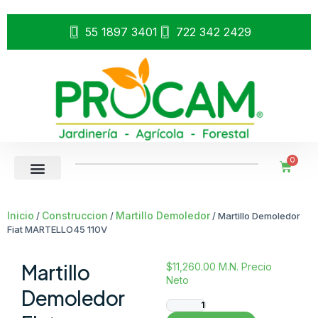
55 1897 3401
722 342 2429
0
Inicio
Construccion
Martillo Demoledor
/
/
/ Martillo Demoledor
Fiat MARTELLO45 110V
Martillo
$
11,260.00
M.N. Precio
Neto
Demoledor