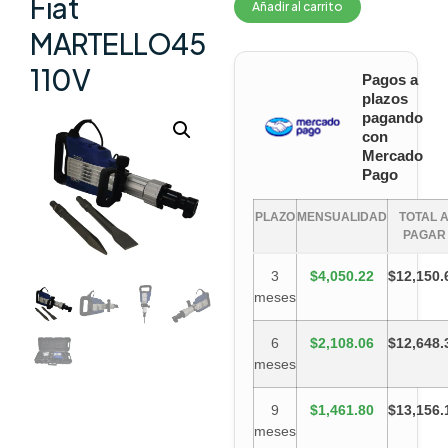
Fiat
Añadir al carrito
MARTELLO45
110V
Pagos a
plazos
pagando
con
Mercado
Pago
PLAZO
MENSUALIDAD
TOTAL 
PAGAR
3
$4,050.22
$12,150.
meses
6
$2,108.06
$12,648.
meses
9
$1,461.80
$13,156.
meses