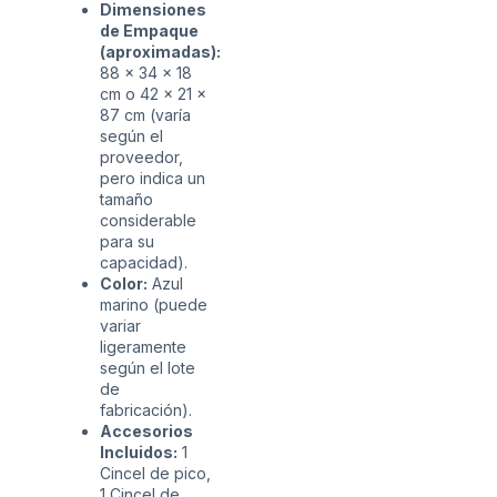
Dimensiones
de Empaque
(aproximadas):
88 x 34 x 18
cm o 42 x 21 x
87 cm (varía
según el
proveedor,
pero indica un
tamaño
considerable
para su
capacidad).
Color:
Azul
marino (puede
variar
ligeramente
según el lote
de
fabricación).
Accesorios
Incluidos:
1
Cincel de pico,
1 Cincel de