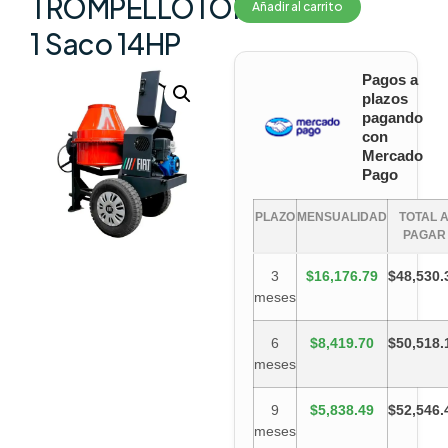
TROMPELLOTOP14
Añadir al carrito
1 Saco 14HP
Pagos a
plazos
pagando
con
Mercado
Pago
PLAZO
MENSUALIDAD
TOTAL 
PAGAR
3
$16,176.79
$48,530.
meses
6
$8,419.70
$50,518.
meses
9
$5,838.49
$52,546.
meses