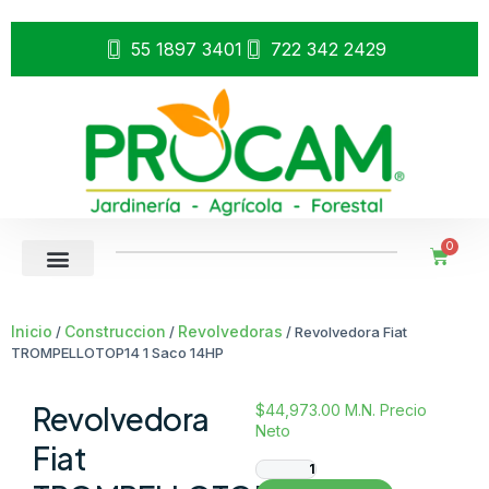
55 1897 3401
722 342 2429
0
Inicio
Construccion
Revolvedoras
/
/
/ Revolvedora Fiat
TROMPELLOTOP14 1 Saco 14HP
Revolvedora
$
44,973.00
M.N. Precio
Neto
Fiat