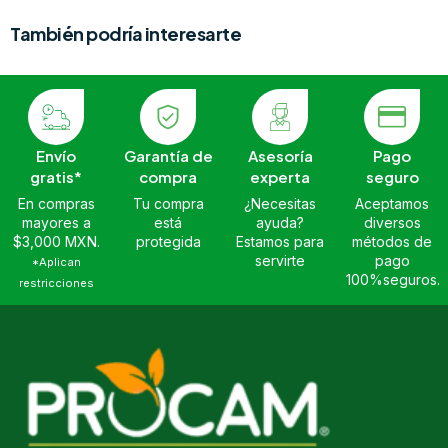
También podría interesarte
Envío
Garantía de
Asesoría
Pago
gratis*
compra
experta
seguro
En compras
Tu compra
¿Necesitas
Aceptamos
mayores a
está
ayuda?
diversos
$3,000 MXN.
protegida
Estamos para
métodos de
servirte
pago
*Aplican
100%seguros.
restricciones