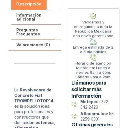
Descripción
Información
adicional
Vendemos y
entregamos a toda la
Preguntas
República Mexicana
Frecuentes
con envío garantizado
Valoraciones (0)
Entrega estimada de 2
a 5 día hábiles
Horario de atención
telefónica: Lunes a
viernes 9am a 6pm.
Sábado 9am a 2pm.
Llámanos para
solicitar más
La
Revolvedora de
información
Concreto Fiat
TROMPELLOTOP14
Metepec:
722
es la solución ideal
342 2429
para profesionales y
Atlacomulco:
55
constructores que
3259 6331
demandan
potencia,
Oficinas generales
eficiencia y