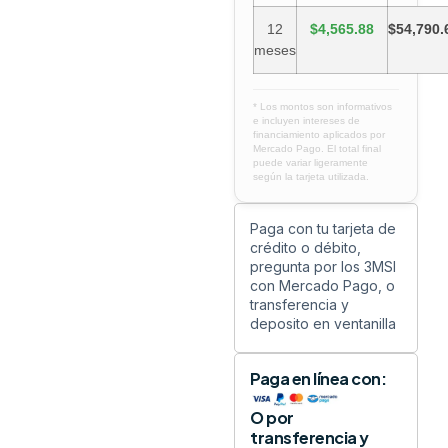
12
$4,565.88
$54,790.
meses
* Los montos son informativos
e incluyen intereses de
financiamiento aplicados por
Mercado Pago. El total final
puede variar ligeramente
según la tarjeta utilizada.
Paga con tu tarjeta de
crédito o débito,
pregunta por los 3MSI
con Mercado Pago, o
transferencia y
deposito en ventanilla
Paga en línea con:
O por
transferencia y