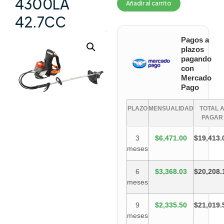
4300LA
Añadir al carrito
42.7CC
Pagos a
plazos
pagando
con
Mercado
Pago
PLAZO
MENSUALIDAD
TOTAL 
PAGAR
3
$6,471.00
$19,413.
meses
6
$3,368.03
$20,208.
meses
9
$2,335.50
$21,019.
meses