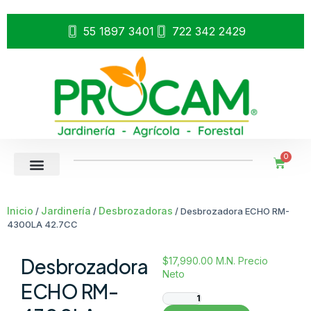
55 1897 3401
722 342 2429
0
Inicio
Jardinería
Desbrozadoras
/
/
/ Desbrozadora ECHO RM-
4300LA 42.7CC
Desbrozadora
$
17,990.00
M.N. Precio
Neto
ECHO RM-