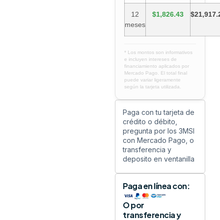
12
$1,826.43
$21,917.
meses
* Los montos son informativos
e incluyen intereses de
financiamiento aplicados por
Mercado Pago. El total final
puede variar ligeramente
según la tarjeta utilizada.
Paga con tu tarjeta de
crédito o débito,
pregunta por los 3MSI
con Mercado Pago, o
transferencia y
deposito en ventanilla
Paga en línea con:
O por
transferencia y