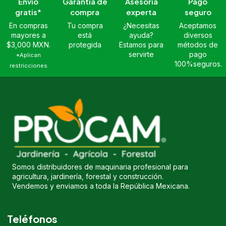
Envío
Garantía de
Asesoría
Pago
gratis*
compra
experta
seguro
En compras
Tu compra
¿Necesitas
Aceptamos
mayores a
está
ayuda?
diversos
$3,000 MXN.
protegida
Estamos para
métodos de
servirte
pago
*Aplican
100%seguros.
restricciones
Somos distribuidores de maquinaria profesional para
agricultura, jardinería, forestal y construcción.
Vendemos y enviamos a toda la República Mexicana.
Teléfonos