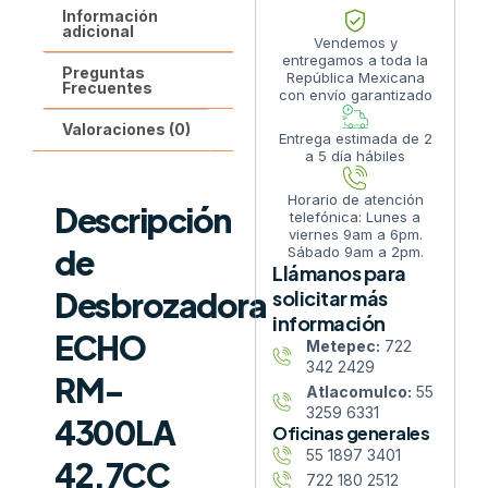
Información
adicional
Vendemos y
entregamos a toda la
Preguntas
República Mexicana
Frecuentes
con envío garantizado
Valoraciones (0)
Entrega estimada de 2
a 5 día hábiles
Horario de atención
Descripción
telefónica: Lunes a
viernes 9am a 6pm.
de
Sábado 9am a 2pm.
Llámanos para
Desbrozadora
solicitar más
información
ECHO
Metepec:
722
342 2429
RM-
Atlacomulco:
55
3259 6331
4300LA
Oficinas generales
55 1897 3401
42.7CC
722 180 2512