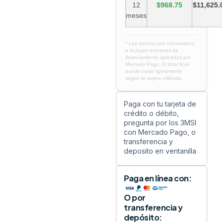
12
$968.75
$11,625.
meses
* Los montos son informativos
e incluyen intereses de
financiamiento aplicados por
Mercado Pago. El total final
puede variar ligeramente
según la tarjeta utilizada.
Paga con tu tarjeta de
crédito o débito,
pregunta por los 3MSI
con Mercado Pago, o
transferencia y
deposito en ventanilla
Paga en línea con:
O por
transferencia y
depósito: