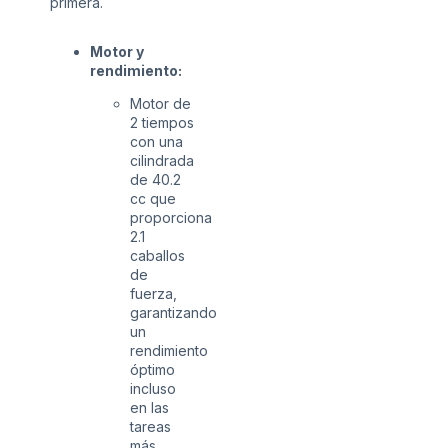
primera.
Motor y
rendimiento:
Motor de
2 tiempos
con una
cilindrada
de 40.2
cc que
proporciona
2.1
caballos
de
fuerza,
garantizando
un
rendimiento
óptimo
incluso
en las
tareas
más