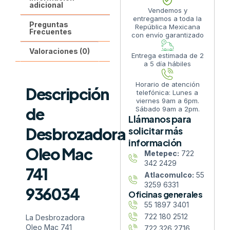
adicional
Vendemos y
entregamos a toda la
Preguntas
República Mexicana
Frecuentes
con envío garantizado
Valoraciones (0)
Entrega estimada de 2
a 5 día hábiles
Horario de atención
Descripción
telefónica: Lunes a
viernes 9am a 6pm.
de
Sábado 9am a 2pm.
Llámanos para
Desbrozadora
solicitar más
información
Oleo Mac
Metepec:
722
342 2429
741
Atlacomulco:
55
3259 6331
936034
Oficinas generales
55 1897 3401
722 180 2512
La Desbrozadora
Oleo Mac 741
722 326 2716