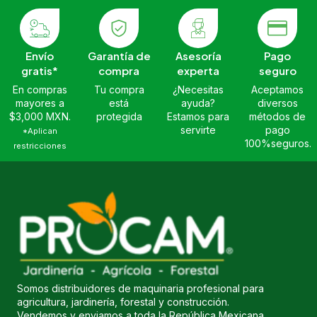
Envío
Garantía de
Asesoría
Pago
gratis*
compra
experta
seguro
En compras
Tu compra
¿Necesitas
Aceptamos
mayores a
está
ayuda?
diversos
$3,000 MXN.
protegida
Estamos para
métodos de
servirte
pago
*Aplican
100%seguros.
restricciones
Somos distribuidores de maquinaria profesional para
agricultura, jardinería, forestal y construcción.
Vendemos y enviamos a toda la República Mexicana.