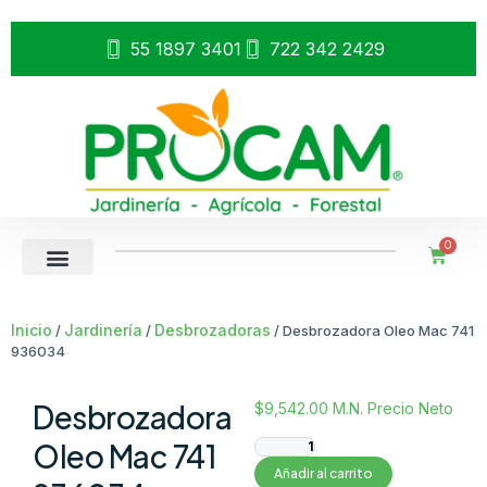
55 1897 3401
722 342 2429
0
Inicio
Jardinería
Desbrozadoras
/
/
/ Desbrozadora Oleo Mac 741
936034
Desbrozadora
$
9,542.00
M.N. Precio Neto
Oleo Mac 741
Añadir al carrito