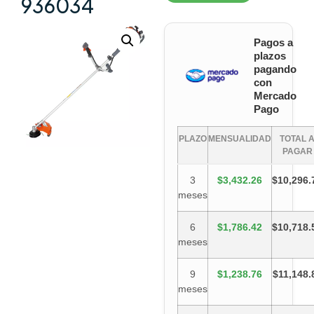
936034
Pagos a
plazos
pagando
con
Mercado
Pago
PLAZO
MENSUALIDAD
TOTAL 
PAGAR
3
$3,432.26
$10,296.
meses
6
$1,786.42
$10,718.
meses
9
$1,238.76
$11,148.
meses