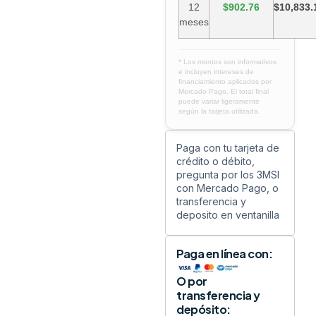
12
$902.76
$10,833.
meses
* Los montos son informativos
e incluyen intereses de
financiamiento aplicados por
Mercado Pago. El total final
puede variar ligeramente
según la tarjeta utilizada.
Paga con tu tarjeta de
crédito o débito,
pregunta por los 3MSI
con Mercado Pago, o
transferencia y
deposito en ventanilla
Paga en línea con:
O por
transferencia y
depósito: