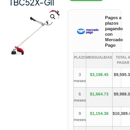
TBC52X-GII
Pagos a
plazos
pagando
con
Mercado
Pago
PLAZO
MENSUALIDAD
TOTAL 
PAGAR
3
$3,198.45
$9,595.
meses
6
$1,664.73
$9,988.
meses
9
$1,154.38
$10,389.
meses