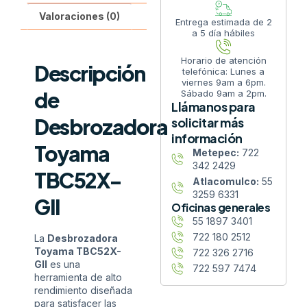
Valoraciones (0)
Entrega estimada de 2
a 5 día hábiles
Horario de atención
Descripción
telefónica: Lunes a
viernes 9am a 6pm.
de
Sábado 9am a 2pm.
Llámanos para
Desbrozadora
solicitar más
información
Toyama
Metepec:
722
342 2429
TBC52X-
Atlacomulco:
55
3259 6331
GII
Oficinas generales
55 1897 3401
722 180 2512
La
Desbrozadora
Toyama TBC52X-
722 326 2716
GII
es una
722 597 7474
herramienta de alto
rendimiento diseñada
para satisfacer las