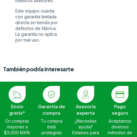
nuestros asesores.
Este equipo cuenta
con garantía limitada
directa en tienda por
defectos de fábrica.
La garantía no aplica
por mal uso.
También podría interesarte
Envío
Garantía de
Asesoría
Pago
gratis*
compra
experta
seguro
En compras
Tu compra
¿Necesitas
Aceptamos
mayores a
está
ayuda?
diversos
$3,000 MXN.
protegida
Estamos para
métodos de