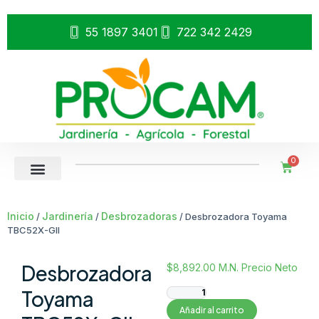
55 1897 3401
722 342 2429
0
Inicio
Jardinería
Desbrozadoras
/
/
/ Desbrozadora Toyama
TBC52X-GII
Desbrozadora
$
8,892.00
M.N. Precio Neto
Toyama
Añadir al carrito