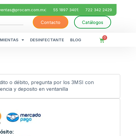
ventas@procam.com.mx
55 1897 3401
722 342 2429
Contacto
Catálogos
0
MIENTAS
DESINFECTANTE
BLOG
édito o débito, pregunta por los 3MSI con
ncia y deposito en ventanilla
ósito: