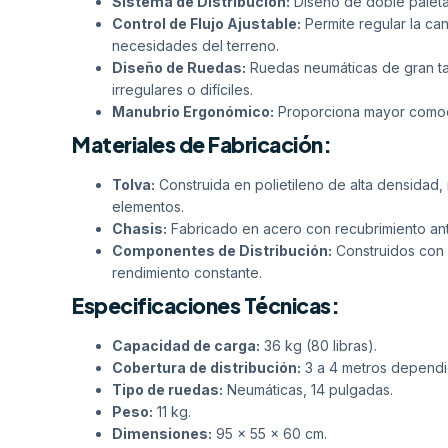
Sistema de Distribución:
Diseño de doble paleta 
Control de Flujo Ajustable:
Permite regular la can
necesidades del terreno.
Diseño de Ruedas:
Ruedas neumáticas de gran tam
irregulares o difíciles.
Manubrio Ergonómico:
Proporciona mayor comodi
Materiales de Fabricación:
Tolva:
Construida en polietileno de alta densidad, 
elementos.
Chasis:
Fabricado en acero con recubrimiento ant
Componentes de Distribución:
Construidos con m
rendimiento constante.
Especificaciones Técnicas:
Capacidad de carga:
36 kg (80 libras).
Cobertura de distribución:
3 a 4 metros dependie
Tipo de ruedas:
Neumáticas, 14 pulgadas.
Peso:
11 kg.
Dimensiones:
95 x 55 x 60 cm.