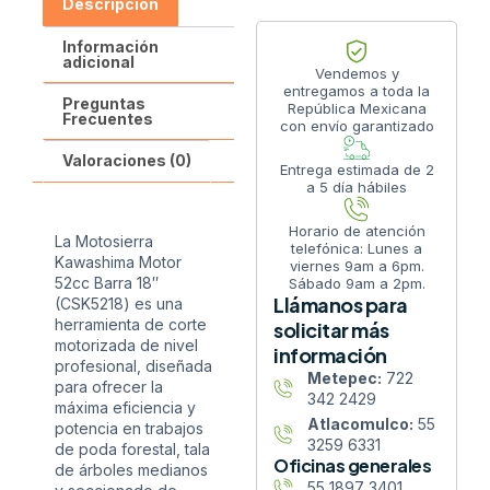
Descripción
Información
adicional
Vendemos y
entregamos a toda la
Preguntas
República Mexicana
Frecuentes
con envío garantizado
Valoraciones (0)
Entrega estimada de 2
a 5 día hábiles
Horario de atención
La Motosierra
telefónica: Lunes a
Kawashima Motor
viernes 9am a 6pm.
52cc Barra 18″
Sábado 9am a 2pm.
Llámanos para
(CSK5218) es una
herramienta de corte
solicitar más
motorizada de nivel
información
profesional, diseñada
Metepec:
722
para ofrecer la
342 2429
máxima eficiencia y
Atlacomulco:
55
potencia en trabajos
3259 6331
de poda forestal, tala
Oficinas generales
de árboles medianos
55 1897 3401