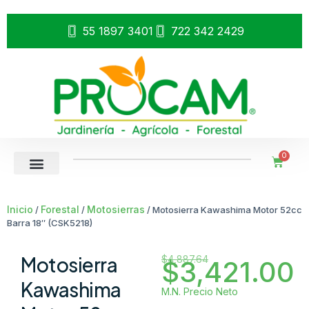
55 1897 3401
722 342 2429
0
Inicio
Forestal
Motosierras
/
/
/ Motosierra Kawashima Motor 52cc
Barra 18″ (CSK5218)
Motosierra
$
4,887.64
$
3,421.00
Kawashima
M.N. Precio Neto