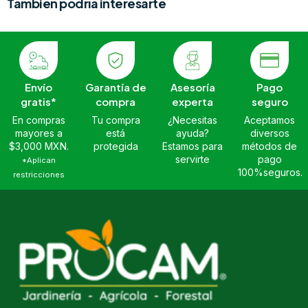
También podría interesarte
Envío
Garantía de
Asesoría
Pago
gratis*
compra
experta
seguro
En compras
Tu compra
¿Necesitas
Aceptamos
mayores a
está
ayuda?
diversos
$3,000 MXN.
protegida
Estamos para
métodos de
servirte
pago
*Aplican
100%seguros.
restricciones