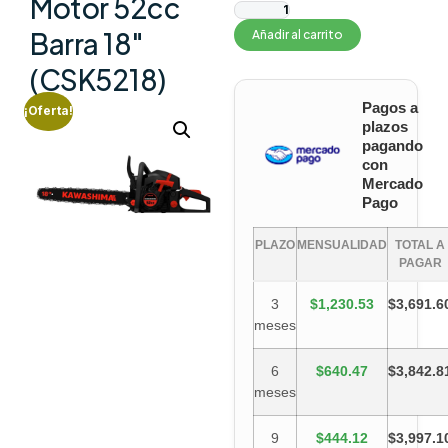
Motor 52cc
Barra 18″
Añadir al carrito
(CSK5218)
Pagos a
¡Oferta!
plazos
pagando
con
Mercado
Pago
PLAZO
MENSUALIDAD
TOTAL A
PAGAR
3
$1,230.53
$3,691.6
meses
6
$640.47
$3,842.8
meses
9
$444.12
$3,997.1