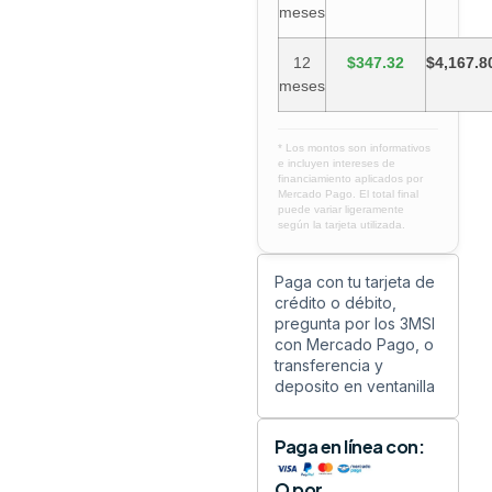
meses
12
$347.32
$4,167.8
meses
* Los montos son informativos
e incluyen intereses de
financiamiento aplicados por
Mercado Pago. El total final
puede variar ligeramente
según la tarjeta utilizada.
Paga con tu tarjeta de
crédito o débito,
pregunta por los 3MSI
con Mercado Pago, o
transferencia y
deposito en ventanilla
Paga en línea con:
O por