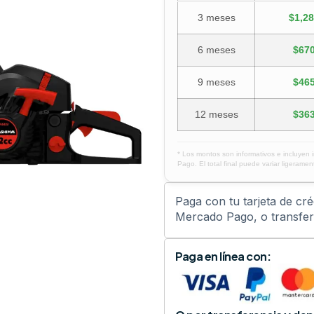
3 meses
$1,28
6 meses
$670
9 meses
$465
12 meses
$363
* Los montos son informativos e incluyen 
Pago. El total final puede variar ligerament
Paga con tu tarjeta de cr
Mercado Pago, o transfere
Paga en línea con: