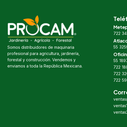
Telé
Metep
722 34
Atlac
55 325
Somos distribuidores de maquinaria
profesional para agricultura, jardinería,
Oficin
forestal y construcción. Vendemos y
55 189
enviamos a toda la República Mexicana.
722 18
722 32
722 59
Corr
venta
venta
venta