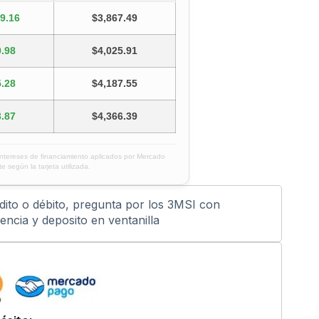
9.16
$3,867.49
.98
$4,025.91
.28
$4,187.55
.87
$4,366.39
intereses de financiamiento aplicados por Mercado
e según la tarjeta utilizada.
édito o débito, pregunta por los 3MSI con
ncia y deposito en ventanilla