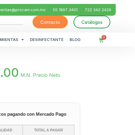
ventas@procam.com.mx
55 1897 3401
722 342 2429
Contacto
Catálogos
0
MIENTAS
DESINFECTANTE
BLOG
.00
M.N. Precio Neto
zos pagando con Mercado Pago
LIDAD
TOTAL A PAGAR