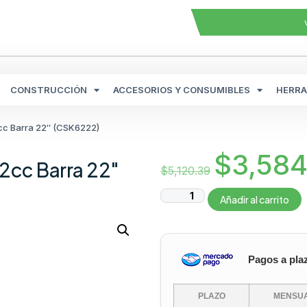
CONSTRUCCIÓN
ACCESORIOS Y CONSUMIBLES
HERRA
cc Barra 22″ (CSK6222)
$
3,584
2cc Barra 22″
$
5,120.39
Añadir al carrito
Pagos a pla
PLAZO
MENSUA