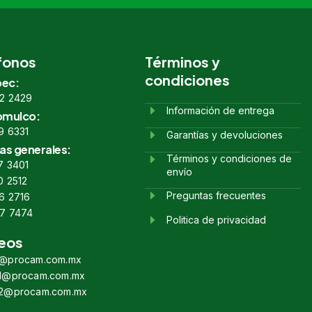
fonos
Términos y
condiciones
ec:
2 2429
Información de entrega
omulco:
9 6331
Garantías y devoluciones
as generales:
Términos y condiciones de
7 3401
envío
0 2512
Preguntas frecuentes
6 2716
7 7474
Politica de privacidad
eos
s@procam.com.mx
s1@procam.com.mx
s2@procam.com.mx