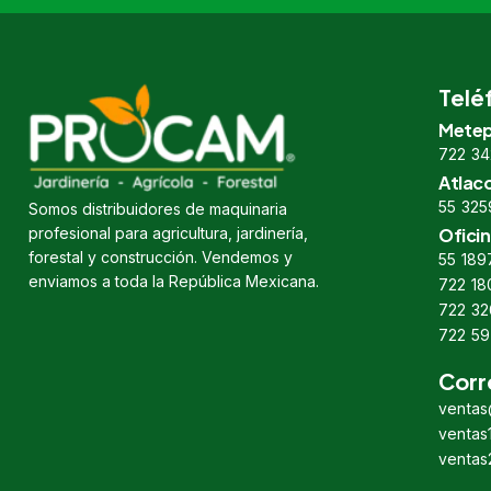
Telé
Metep
722 34
Atlac
55 325
Somos distribuidores de maquinaria
profesional para agricultura, jardinería,
Oficin
forestal y construcción. Vendemos y
55 189
enviamos a toda la República Mexicana.
722 18
722 32
722 59
Corr
venta
venta
venta