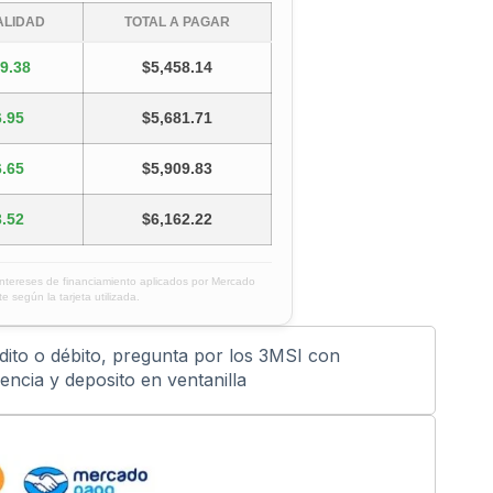
LIDAD
TOTAL A PAGAR
9.38
$5,458.14
.95
$5,681.71
.65
$5,909.83
.52
$6,162.22
intereses de financiamiento aplicados por Mercado
e según la tarjeta utilizada.
édito o débito, pregunta por los 3MSI con
ncia y deposito en ventanilla