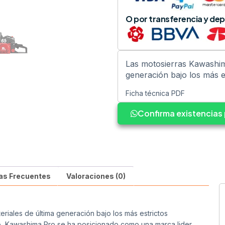
O por transferencia y dep
Las motosierras Kawashim
generación bajo los más es
Ficha técnica PDF
Confirma existencia
as Frecuentes
Valoraciones (0)
riales de última generación bajo los más estrictos
o, Kawashima Pro se ha posicionado como una marca lider