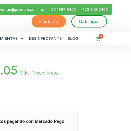
ventas@procam.com.mx
55 1897 3401
722 342 2429
Contacto
Catálogos
0
MIENTAS
DESINFECTANTE
BLOG
.05
M.N. Precio Neto
zos pagando con Mercado Pago