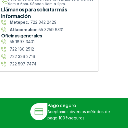
9am a 6pm. Sábado 9am a 2pm.
Llámanos para solicitar más
información
Metepec:
722 342 2429
Atlacomulco:
55 3259 6331
Oficinas generales
55 1897 3401
722 180 2512
722 326 2716
722 597 7474
Pago seguro
Aceptamos diversos métodos de
pago 100%seguros.