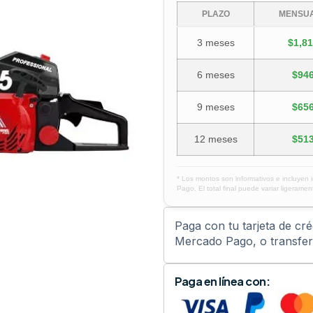
PLAZO
MENSUA
3 meses
$1,81
6 meses
$946
9 meses
$656
12 meses
$513
* Los montos son informativos e incluyen 
Pago. El total final puede variar ligerament
Paga con tu tarjeta de cr
Mercado Pago, o transfere
Paga en línea con: