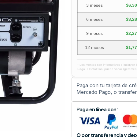
3 meses
$6,30
6 meses
$3,28
9 meses
$2,27
12 meses
$1,77
* Los montos son informativos e incluyen 
Pago. El total final puede variar ligerament
Paga con tu tarjeta de cr
Mercado Pago, o transfere
Paga en línea con:
O por transferencia y dep