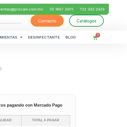
ventas@procam.com.mx
55 1897 3401
722 342 2429
Contacto
Catálogos
0
MIENTAS
DESINFECTANTE
BLOG
o
zos pagando con Mercado Pago
LIDAD
TOTAL A PAGAR