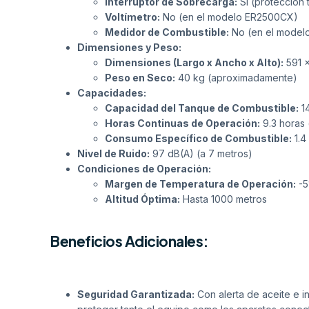
Interruptor de Sobrecarga:
Sí (protección 
Voltímetro:
No (en el modelo ER2500CX)
Medidor de Combustible:
No (en el model
Dimensiones y Peso:
Dimensiones (Largo x Ancho x Alto):
591 
Peso en Seco:
40 kg (aproximadamente)
Capacidades:
Capacidad del Tanque de Combustible:
14
Horas Continuas de Operación:
9.3 horas 
Consumo Específico de Combustible:
1.4
Nivel de Ruido:
97 dB(A) (a 7 metros)
Condiciones de Operación:
Margen de Temperatura de Operación:
-5
Altitud Óptima:
Hasta 1000 metros
Beneficios Adicionales:
Seguridad Garantizada:
Con alerta de aceite e i