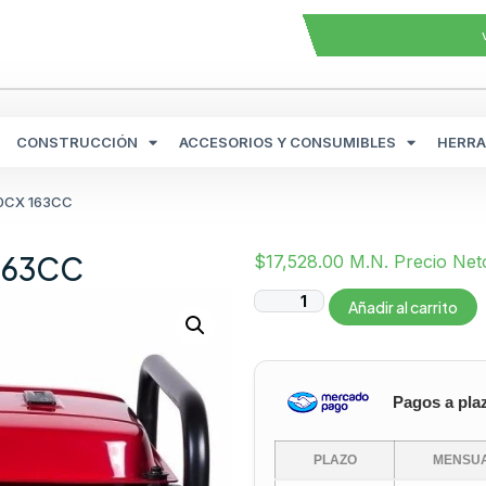
CONSTRUCCIÓN
ACCESORIOS Y CONSUMIBLES
HERRA
00CX 163CC
163CC
$
17,528.00
M.N. Precio Net
Añadir al carrito
Pagos a pla
PLAZO
MENSUA