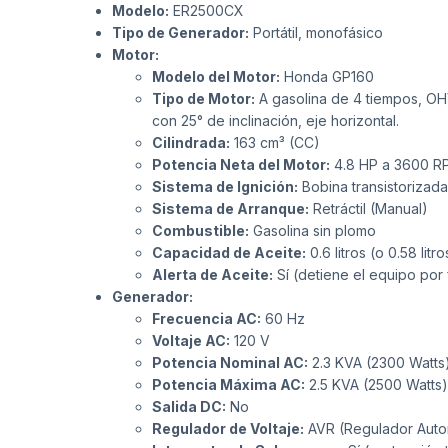
Modelo:
ER2500CX
Tipo de Generador:
Portátil, monofásico
Motor:
Modelo del Motor:
Honda GP160
Tipo de Motor:
A gasolina de 4 tiempos, OHV
con 25° de inclinación, eje horizontal.
Cilindrada:
163 cm³ (CC)
Potencia Neta del Motor:
4.8 HP a 3600 R
Sistema de Ignición:
Bobina transistorizada
Sistema de Arranque:
Retráctil (Manual)
Combustible:
Gasolina sin plomo
Capacidad de Aceite:
0.6 litros (o 0.58 litro
Alerta de Aceite:
Sí (detiene el equipo por 
Generador:
Frecuencia AC:
60 Hz
Voltaje AC:
120 V
Potencia Nominal AC:
2.3 KVA (2300 Watts
Potencia Máxima AC:
2.5 KVA (2500 Watts)
Salida DC:
No
Regulador de Voltaje:
AVR (Regulador Autom