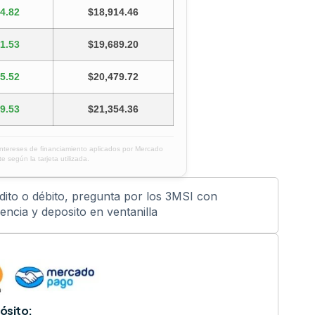
4.82
$18,914.46
1.53
$19,689.20
5.52
$20,479.72
9.53
$21,354.36
intereses de financiamiento aplicados por Mercado
e según la tarjeta utilizada.
édito o débito, pregunta por los 3MSI con
ncia y deposito en ventanilla
ósito: