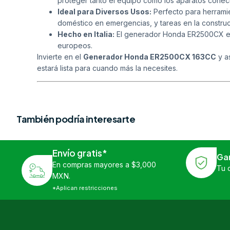
proteger tanto el equipo como los aparatos conec
Ideal para Diversos Usos:
Perfecto para herramie
doméstico en emergencias, y tareas en la constru
Hecho en Italia:
El generador Honda ER2500CX es f
europeos.
Invierte en el
Generador Honda ER2500CX 163CC
y a
estará lista para cuando más la necesites.
También podría interesarte
Envío gratis*
Ga
En compras mayores a $3,000
Tu 
MXN.
*Aplican restricciones