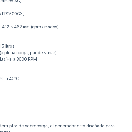
térmica AC)
o ER2500CX)
x 432 x 462 mm (aproximadas)
.5 litros
(a plena carga, puede variar)
 Lts/Hs a 3600 RPM
°C a 40°C
nterruptor de sobrecarga, el generador está diseñado para