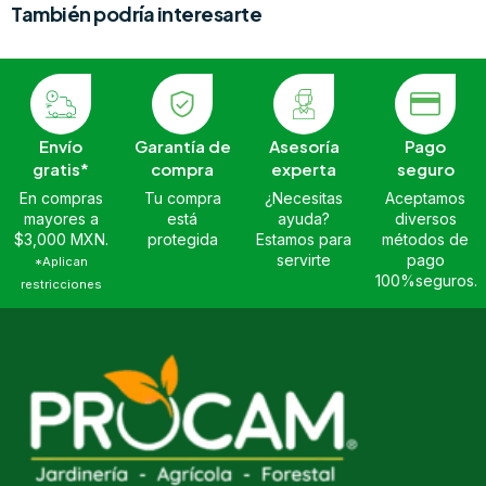
También podría interesarte
Envío
Garantía de
Asesoría
Pago
gratis*
compra
experta
seguro
En compras
Tu compra
¿Necesitas
Aceptamos
mayores a
está
ayuda?
diversos
$3,000 MXN.
protegida
Estamos para
métodos de
servirte
pago
*Aplican
100%seguros.
restricciones