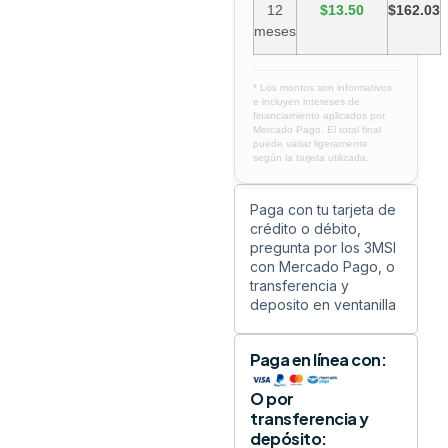
12
$13.50
$162.03
meses
* Los montos son informativos
e incluyen intereses de
financiamiento aplicados por
Mercado Pago. El total final
puede variar ligeramente
según la tarjeta utilizada.
Paga con tu tarjeta de
crédito o débito,
pregunta por los 3MSI
con Mercado Pago, o
transferencia y
deposito en ventanilla
Paga en línea con:
O por
transferencia y
depósito: