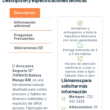
Descripción y especificaciones técnicas
Descripción
Información
adicional
Vendemos y
entregamos a toda la
Preguntas
República Mexicana
Frecuentes
con envío garantizado
Valoraciones (0)
Entrega estimada de 2
a 5 día hábiles
Horario de atención
El
Arco
para
telefónica: Lunes a
Segueta 12″
viernes 9am a 6pm.
7HFBH12 Bellota
Sábado 9am a 2pm.
Llámanos para
Mango BM
, es una
herramienta manual
solicitar más
diseñada para cortes
información
precisos y fiables en
Metepec:
722
diversos materiales y
342 2429
espacios de difícil
Atlacomulco:
55
acceso. Fabricado en