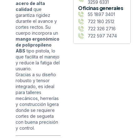
3259 6331
acero de alta
Oficinas generales
calidad
que
55 1897 3401
garantiza rigidez
durante el avance y
722 180 2512
cortes rectos. Su
722 326 2716
cuerpo incorpora un
722 597 7474
mango ergonómico
de polipropileno
ABS
tipo pistola, lo
que facilita el manejo
y reduce la fatiga del
usuario.
Gracias a su diseño
robusto y tensor
integrado, es ideal
para talleres
mecánicos, herrerías
y construcción ligera
donde se requiere
cortes de segueta
con buena precisión
y control.