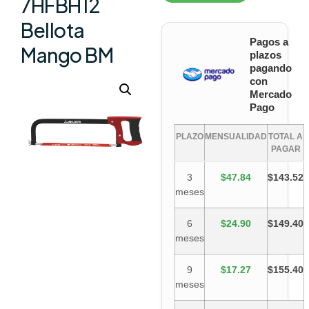
7HFBH12
Bellota
Pagos a
Mango BM
plazos
pagando
con
Mercado
Pago
PLAZO
MENSUALIDAD
TOTAL A
PAGAR
3
$47.84
$143.52
meses
6
$24.90
$149.40
meses
9
$17.27
$155.40
meses