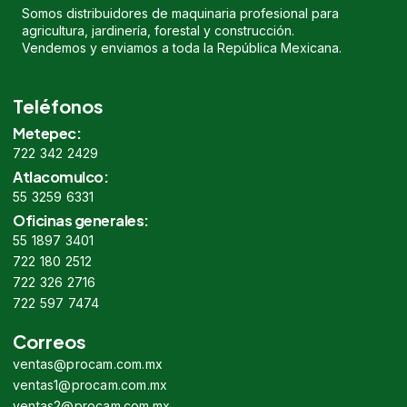
Somos distribuidores de maquinaria profesional para
agricultura, jardinería, forestal y construcción.
Vendemos y enviamos a toda la República Mexicana.
Teléfonos
Metepec:
722 342 2429
Atlacomulco:
55 3259 6331
Oficinas generales:
55 1897 3401
722 180 2512
722 326 2716
722 597 7474
Correos
ventas@procam.com.mx
ventas1@procam.com.mx
ventas2@procam.com.mx