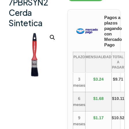
7PBRSYN2
Cerda
Pagos a
Sintetica
plazos
pagando
con
Mercado
Pago
PLAZO
MENSUALIDAD
TOTAL
A
PAGAR
3
$3.24
$9.71
meses
6
$1.68
$10.11
meses
9
$1.17
$10.52
meses