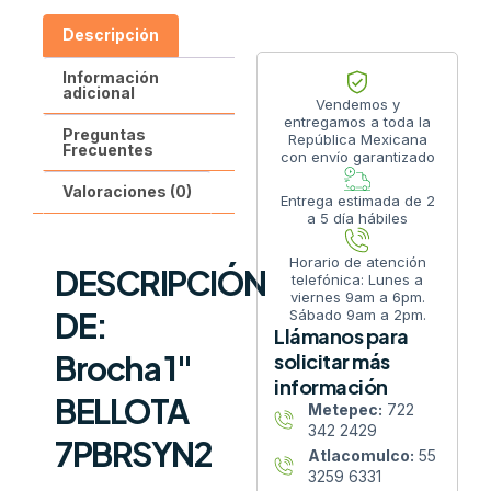
Descripción
Información
adicional
Vendemos y
entregamos a toda la
Preguntas
República Mexicana
Frecuentes
con envío garantizado
Valoraciones (0)
Entrega estimada de 2
a 5 día hábiles
Horario de atención
DESCRIPCIÓN
telefónica: Lunes a
viernes 9am a 6pm.
DE:
Sábado 9am a 2pm.
Llámanos para
Brocha 1″
solicitar más
información
BELLOTA
Metepec:
722
342 2429
7PBRSYN2
Atlacomulco:
55
3259 6331