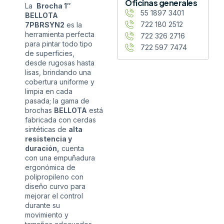
Oficinas generales
La
Brocha 1″
55 1897 3401
BELLOTA
722 180 2512
7PBRSYN2
es la
herramienta perfecta
722 326 2716
para pintar todo tipo
722 597 7474
de superficies,
desde rugosas hasta
lisas, brindando una
cobertura uniforme y
limpia en cada
pasada; la gama de
brochas
BELLOTA
está
fabricada con cerdas
sintéticas de
alta
resistencia y
duración,
cuenta
con una empuñadura
ergonómica de
polipropileno con
diseño curvo para
mejorar el control
durante su
movimiento y