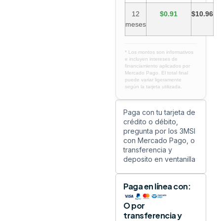
12
$0.91
$10.96
meses
* Los montos son informativos
e incluyen intereses de
financiamiento aplicados por
Mercado Pago. El total final
puede variar ligeramente
según la tarjeta utilizada.
Paga con tu tarjeta de
crédito o débito,
pregunta por los 3MSI
con Mercado Pago, o
transferencia y
deposito en ventanilla
Paga en línea con:
O por
transferencia y