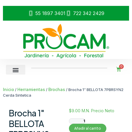
55 1897 3401
722 342 2429
0
Inicio
Herramientas
Brochas
/
/
/ Brocha 1″ BELLOTA 7PBRSYN2
Cerda Sintetica
Brocha 1″
$
9.00
M.N. Precio Neto
BELLOTA
Añadir al carrito