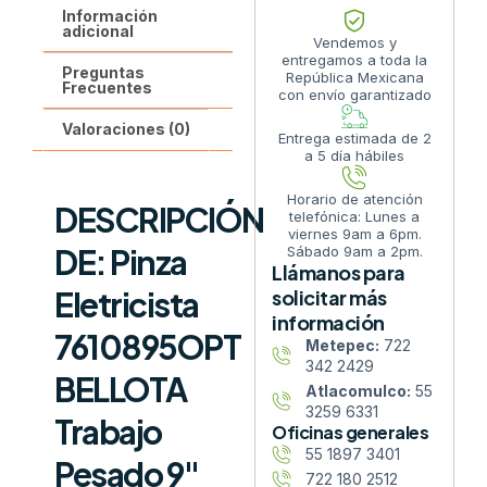
Información
adicional
Vendemos y
entregamos a toda la
Preguntas
República Mexicana
Frecuentes
con envío garantizado
Valoraciones (0)
Entrega estimada de 2
a 5 día hábiles
Horario de atención
DESCRIPCIÓN
telefónica: Lunes a
viernes 9am a 6pm.
DE: Pinza
Sábado 9am a 2pm.
Llámanos para
Eletricista
solicitar más
información
7610895OPT
Metepec:
722
342 2429
BELLOTA
Atlacomulco:
55
3259 6331
Trabajo
Oficinas generales
55 1897 3401
Pesado 9″
722 180 2512