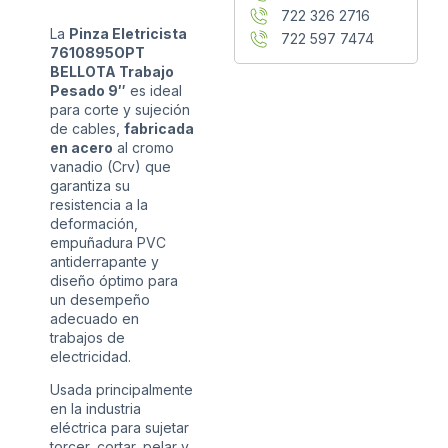
722 326 2716
La
Pinza Eletricista
722 597 7474
7610895OPT
BELLOTA Trabajo
Pesado 9″
es ideal
para corte y sujeción
de cables,
fabricada
en acero
al cromo
vanadio (Crv) que
garantiza su
resistencia a la
deformación,
empuñadura PVC
antiderrapante y
diseño óptimo para
un desempeño
adecuado en
trabajos de
electricidad.
Usada principalmente
en la industria
eléctrica para sujetar
torcer, cortar, pelar y