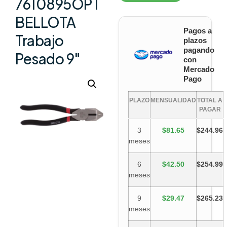
7610895OPT
BELLOTA
Pagos a
Trabajo
plazos
pagando
Pesado 9″
con
Mercado
Pago
PLAZO
MENSUALIDAD
TOTAL A
PAGAR
3
$81.65
$244.96
meses
6
$42.50
$254.99
meses
9
$29.47
$265.23
meses