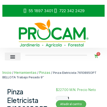
55 1897 3401
722 342 2429
0
Inicio
Herramientas
Pinzas
/
/
/ Pinza Eletricista 7610895OPT
BELLOTA Trabajo Pesado 9″
Pinza
$
227.00
M.N. Precio Neto
Eletricista
Añadir al carrito