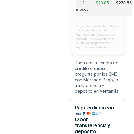
12
$23.05
$276.55
meses
* Los montos son informativos
e incluyen intereses de
financiamiento aplicados por
Mercado Pago. El total final
puede variar ligeramente
según la tarjeta utilizada.
Paga con tu tarjeta de
crédito o débito,
pregunta por los 3MSI
con Mercado Pago, o
transferencia y
deposito en ventanilla
Paga en línea con:
O por
transferencia y
depósito: