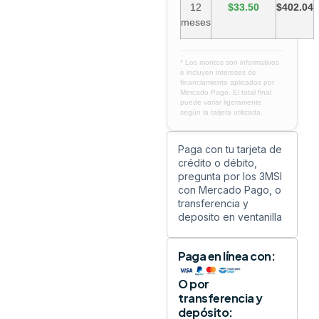
12
$33.50
$402.04
meses
* Los montos son informativos
e incluyen intereses de
financiamiento aplicados por
Mercado Pago. El total final
puede variar ligeramente
según la tarjeta utilizada.
Paga con tu tarjeta de
crédito o débito,
pregunta por los 3MSI
con Mercado Pago, o
transferencia y
deposito en ventanilla
Paga en línea con:
O por
transferencia y
depósito: