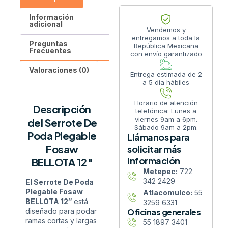
Información
adicional
Vendemos y
entregamos a toda la
Preguntas
República Mexicana
Frecuentes
con envío garantizado
Valoraciones (0)
Entrega estimada de 2
a 5 día hábiles
Horario de atención
Descripción
telefónica: Lunes a
viernes 9am a 6pm.
del Serrote De
Sábado 9am a 2pm.
Poda Plegable
Llámanos para
Fosaw
solicitar más
información
BELLOTA 12″
Metepec:
722
342 2429
El Serrote De Poda
Plegable Fosaw
Atlacomulco:
55
BELLOTA 12″
está
3259 6331
diseñado para podar
Oficinas generales
ramas cortas y largas
55 1897 3401