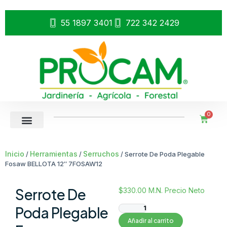
55 1897 3401
722 342 2429
0
Inicio
Herramientas
Serruchos
/
/
/ Serrote De Poda Plegable
Fosaw BELLOTA 12″ 7FOSAW12
Serrote De
$
330.00
M.N. Precio Neto
Poda Plegable
Añadir al carrito