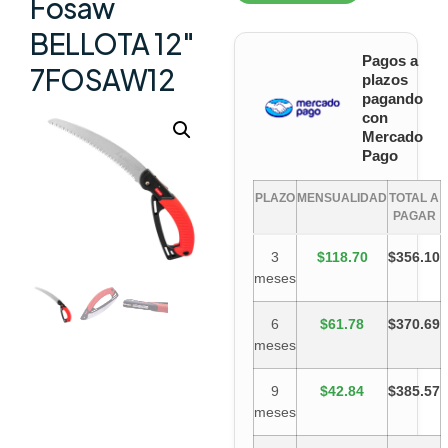
Fosaw
BELLOTA 12″
Pagos a
7FOSAW12
plazos
pagando
con
Mercado
Pago
PLAZO
MENSUALIDAD
TOTAL A
PAGAR
3
$118.70
$356.10
meses
6
$61.78
$370.69
meses
9
$42.84
$385.57
meses