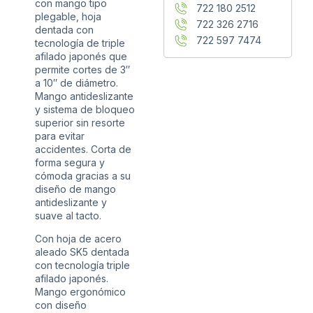
con mango tipo
722 180 2512
plegable, hoja
722 326 2716
dentada con
722 597 7474
tecnología de triple
afilado japonés que
permite cortes de 3″
a 10″ de diámetro.
Mango antideslizante
y sistema de bloqueo
superior sin resorte
para evitar
accidentes. Corta de
forma segura y
cómoda gracias a su
diseño de mango
antideslizante y
suave al tacto.
Con hoja de acero
aleado SK5 dentada
con tecnología triple
afilado japonés.
Mango ergonómico
con diseño