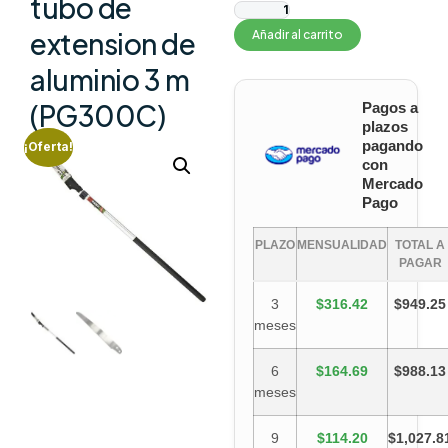
tubo de
extension de
Añadir al carrito
aluminio 3 m
(PG300C)
Pagos a
plazos
pagando
¡Oferta!
con
Mercado
Pago
PLAZO
MENSUALIDAD
TOTAL A
PAGAR
3
$316.42
$949.25
meses
6
$164.69
$988.13
meses
9
$114.20
$1,027.8