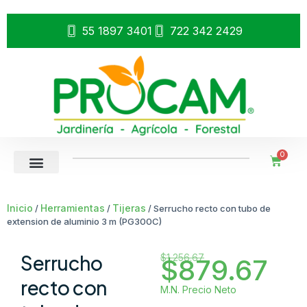
55 1897 3401
722 342 2429
0
Inicio
Herramientas
Tijeras
/
/
/ Serrucho recto con tubo de
extension de aluminio 3 m (PG300C)
Serrucho
$
1,256.67
$
879.67
recto con
M.N. Precio Neto