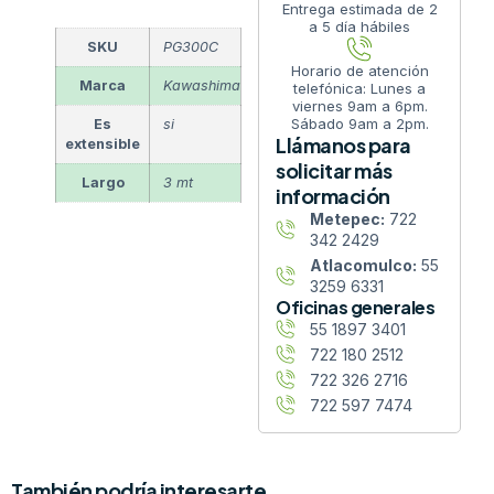
Entrega estimada de 2
a 5 día hábiles
SKU
PG300C
Horario de atención
Marca
Kawashima
telefónica: Lunes a
viernes 9am a 6pm.
Sábado 9am a 2pm.
Es
si
Llámanos para
extensible
solicitar más
Largo
3 mt
información
Metepec:
722
342 2429
Atlacomulco:
55
3259 6331
Oficinas generales
55 1897 3401
722 180 2512
722 326 2716
722 597 7474
También podría interesarte