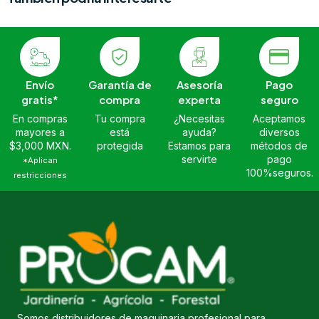
Envío
Garantía de
Asesoría
Pago
gratis*
compra
experta
seguro
En compras
Tu compra
¿Necesitas
Aceptamos
mayores a
está
ayuda?
diversos
$3,000 MXN.
protegida
Estamos para
métodos de
servirte
pago
*Aplican
100%seguros.
restricciones
Somos distribuidores de maquinaria profesional para