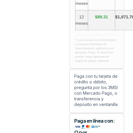
meses
12
$89.31
$1,071.7
meses
* Los montos son informativos
e incluyen intereses de
financiamiento aplicados por
Mercado Pago. El total final
puede variar ligeramente
según la tarjeta utilizada.
Paga con tu tarjeta de
crédito o débito,
pregunta por los 3MSI
con Mercado Pago, o
transferencia y
deposito en ventanilla
Paga en línea con:
O por