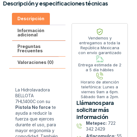
Descripción y especificaciones técnicas
Descripción
Información
adicional
Vendemos y
entregamos a toda la
Preguntas
República Mexicana
Frecuentes
con envío garantizado
Valoraciones (0)
Entrega estimada de 2
a 5 día hábiles
Horario de atención
telefónica: Lunes a
La Hidrolavadora
viernes 9am a 6pm.
BELLOTA
Sábado 9am a 2pm.
7HL1400C
con su
Llámanos para
Pistola No force
te
solicitar más
ayuda a reducir la
información
fuerza que ejerces
Metepec:
722
durante el uso, para
342 2429
mayor ergonomía y
Atlacomulco:
55
comodidad. También