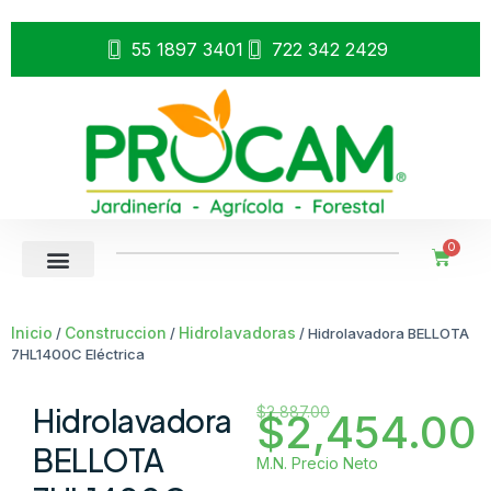
55 1897 3401
722 342 2429
0
Inicio
Construccion
Hidrolavadoras
/
/
/ Hidrolavadora BELLOTA
7HL1400C Eléctrica
Hidrolavadora
$
2,887.00
$
2,454.00
BELLOTA
M.N. Precio Neto