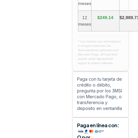
meses
12
$249.14
$2,989.7
meses
* Los montos son informativos
e incluyen intereses de
financiamiento aplicados por
Mercado Pago. El total final
puede variar ligeramente
según la tarjeta utilizada.
Paga con tu tarjeta de
crédito o débito,
pregunta por los 3MSI
con Mercado Pago, o
transferencia y
deposito en ventanilla
Paga en línea con:
O por