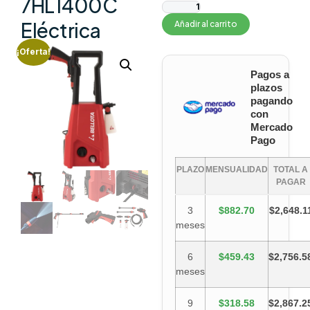
7HL1400C
Eléctrica
Añadir al carrito
¡Oferta!
Pagos a
plazos
pagando
con
Mercado
Pago
PLAZO
MENSUALIDAD
TOTAL A
PAGAR
3
$882.70
$2,648.1
meses
6
$459.43
$2,756.5
meses
9
$318.58
$2,867.2