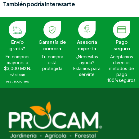
También podría interesarte
Envío
Garantía de
Asesoría
Pago
gratis*
compra
experta
seguro
En compras
Tu compra
¿Necesitas
Aceptamos
mayores a
está
ayuda?
diversos
$3,000 MXN.
protegida
Estamos para
métodos de
servirte
pago
*Aplican
100%seguros.
restricciones