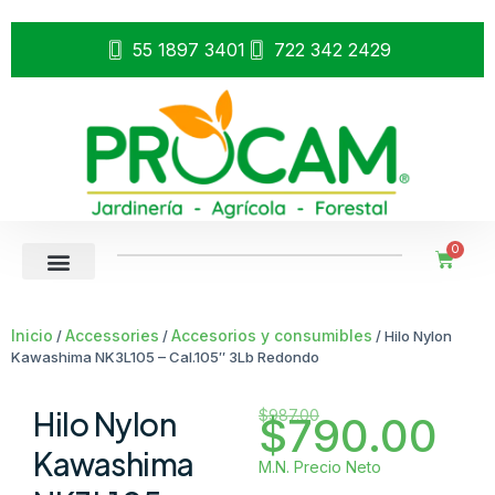
55 1897 3401
722 342 2429
0
Inicio
Accessories
Accesorios y consumibles
/
/
/ Hilo Nylon
Kawashima NK3L105 – Cal.105″ 3Lb Redondo
Hilo Nylon
$
987.00
$
790.00
Kawashima
M.N. Precio Neto