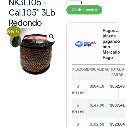
NK3L105 –
Cal.105″ 3Lb
Añadir al carrito
Redondo
Pagos a
¡Oferta!
plazos
pagando
con
Mercado
Pago
PLAZO
MENSUALIDAD
TOTAL A
PAGAR
3
$284.16
$852.49
meses
6
$147.90
$887.41
meses
9
$102.56
$923.04