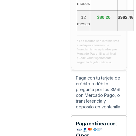
meses
12
$80.20
$962.46
meses
* Los montos son informativos
e incluyen intereses de
financiamiento aplicados por
Mercado Pago. El total final
puede variar ligeramente
según la tarjeta utilizada.
Paga con tu tarjeta de
crédito o débito,
pregunta por los 3MSI
con Mercado Pago, o
transferencia y
deposito en ventanilla
Paga en línea con:
O por