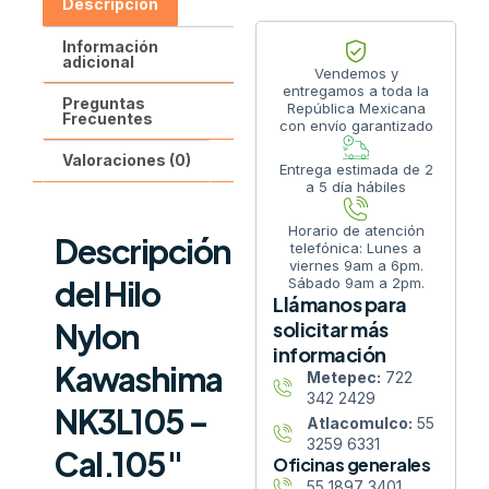
Descripción
Información
adicional
Vendemos y
entregamos a toda la
Preguntas
República Mexicana
Frecuentes
con envío garantizado
Valoraciones (0)
Entrega estimada de 2
a 5 día hábiles
Horario de atención
Descripción
telefónica: Lunes a
viernes 9am a 6pm.
del Hilo
Sábado 9am a 2pm.
Llámanos para
Nylon
solicitar más
información
Kawashima
Metepec:
722
342 2429
NK3L105 –
Atlacomulco:
55
3259 6331
Cal.105″
Oficinas generales
55 1897 3401