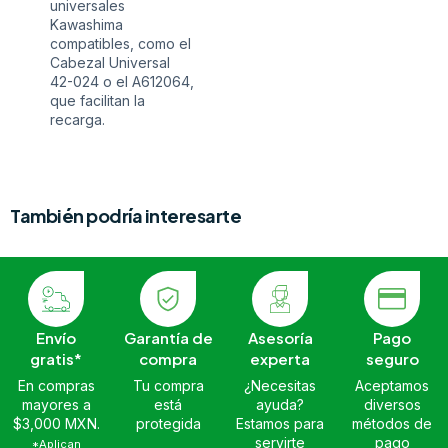
universales
Kawashima
compatibles, como el
Cabezal Universal
42-024 o el A612064,
que facilitan la
recarga.
También podría interesarte
Envío
Garantía de
Asesoría
Pago
gratis*
compra
experta
seguro
En compras
Tu compra
¿Necesitas
Aceptamos
mayores a
está
ayuda?
diversos
$3,000 MXN.
protegida
Estamos para
métodos de
servirte
pago
*Aplican