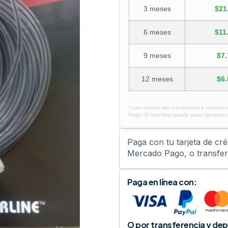
3 meses
$21
6 meses
$11
9 meses
$7.
12 meses
$6.
* Los montos son informativos e incluyen 
Pago. El total final puede variar ligerament
Paga con tu tarjeta de cr
Mercado Pago, o transfere
Paga en línea con:
O por transferencia y dep