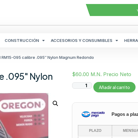
CONSTRUCCIÓN
ACCESORIOS Y CONSUMIBLES
HERRA
N RM15-095 calibre .095″ Nylon Magnum Redondo
e .095″ Nylon
$
60.00
M.N. Precio Neto
Añadir al carrito
Pagos a pla
PLAZO
MENSUA