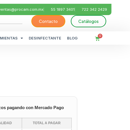
ventas@procam.com.mx
55 1897 3401
722 342 2429
Contacto
Catálogos
0
MIENTAS
DESINFECTANTE
BLOG
zos pagando con Mercado Pago
LIDAD
TOTAL A PAGAR