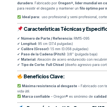
duradero
. Fabricado por
Oregon®, líder mundial en c
para resistir el desgaste y mantener un
filo óptimo por
Ideal para:
uso profesional y semi-profesional, corte
Características Técnicas y Especifi
✔
Número de Parte / Referencia:
RM15-095
✔
Longitud:
95 cm (37.4 pulgadas)
✔
Calibre (Grosor):
1.5 mm (0.058 pulgadas)
✔
Paso de la Cadena (Pitch):
3/8″ (pulgada baja)
✔
Material:
Aleación de acero endurecido con recubrim
✔
Tipo de Corte:
Full Chisel
(diseño agresivo para cort
Beneficios Clave:
Máxima resistencia al desgaste
– Fabricado con t
vida útil.
Marca confiable
– Oregon® es sinónimo de
calidad