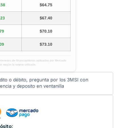
.58
$64.75
.23
$67.40
79
$70.10
09
$73.10
intereses de financiamiento aplicados por Mercado
e según la tarjeta utilizada.
édito o débito, pregunta por los 3MSI con
ncia y deposito en ventanilla
ósito: