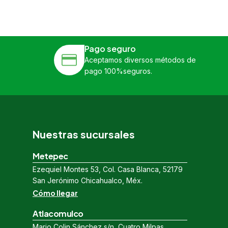
Pago seguro
Aceptamos diversos métodos de
pago 100%seguros.
Nuestras sucursales
Metepec
Ezequiel Montes 53, Col. Casa Blanca, 52179
San Jerónimo Chicahualco, Méx.
Cómo llegar
Atlacomulco
Mario Colin Sánchez s/n, Cuatro Milpas,