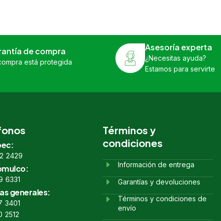
Asesoría experta
rantía de compra
¿Necesitas ayuda?
compra está protegida
Estamos para servirte
fonos
Términos y
condiciones
ec:
2 2429
Información de entrega
omulco:
9 6331
Garantías y devoluciones
as generales:
Términos y condiciones de
7 3401
envío
0 2512