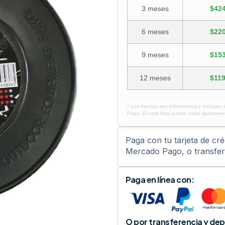
3 meses
$424
6 meses
$220
9 meses
$153
12 meses
$119
* Los montos son informativos e incluyen 
Pago. El total final puede variar ligerament
Paga con tu tarjeta de cr
Mercado Pago, o transfere
Paga en línea con:
O por transferencia y dep