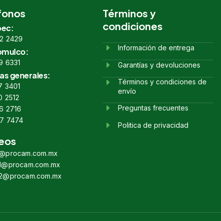
fonos
Términos y
condiciones
ec:
2 2429
Información de entrega
omulco:
9 6331
Garantías y devoluciones
as generales:
Términos y condiciones de
7 3401
envío
0 2512
Preguntas frecuentes
6 2716
7 7474
Politica de privacidad
eos
s@procam.com.mx
s1@procam.com.mx
s2@procam.com.mx