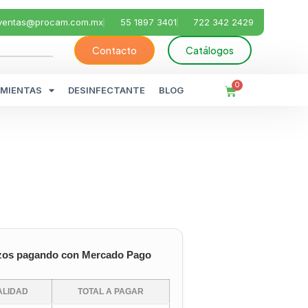
ventas@procam.com.mx
55 1897 3401
722 342 2429
Contacto
Catálogos
0
MIENTAS
DESINFECTANTE
BLOG
zos pagando con Mercado Pago
LIDAD
TOTAL A PAGAR