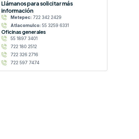
Llámanos para solicitar más
información
Metepec:
722 342 2429
Atlacomulco:
55 3259 6331
Oficinas generales
55 1897 3401
722 180 2512
722 326 2716
722 597 7474