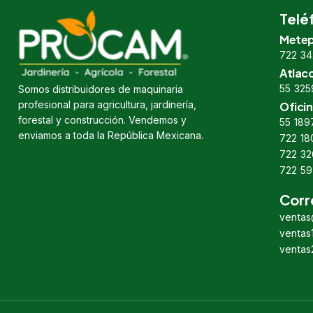
Telé
Metep
722 34
Atlac
55 325
Somos distribuidores de maquinaria
profesional para agricultura, jardinería,
Oficin
forestal y construcción. Vendemos y
55 189
enviamos a toda la República Mexicana.
722 18
722 32
722 59
Corr
venta
venta
venta