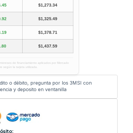
.45
$1,273.34
.92
$1,325.49
.19
$1,378.71
.80
$1,437.59
intereses de financiamiento aplicados por Mercado
e según la tarjeta utilizada.
édito o débito, pregunta por los 3MSI con
ncia y deposito en ventanilla
ósito: