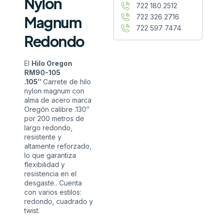
Nylon
722 180 2512
722 326 2716
Magnum
722 597 7474
Redondo
El
Hilo Oregon
RM90-105
.105″
Carrete de hilo
nylon magnum con
alma de acero marca
Oregón calibre .130″
por 200 metros de
largo redondo,
resistente y
altamente reforzado,
lo que garantiza
flexibilidad y
resistencia en el
desgaste.. Cuenta
con varios estilos:
redondo, cuadrado y
twist.