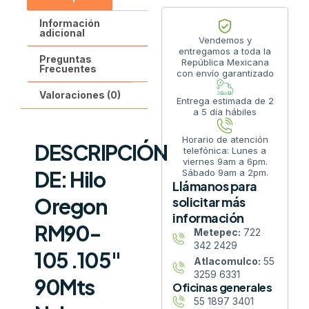
Información
adicional
Vendemos y
entregamos a toda la
Preguntas
República Mexicana
Frecuentes
con envío garantizado
Valoraciones (0)
Entrega estimada de 2
a 5 día hábiles
Horario de atención
DESCRIPCIÓN
telefónica: Lunes a
viernes 9am a 6pm.
DE: Hilo
Sábado 9am a 2pm.
Llámanos para
Oregon
solicitar más
información
RM90-
Metepec:
722
342 2429
105 .105″
Atlacomulco:
55
3259 6331
90Mts
Oficinas generales
55 1897 3401