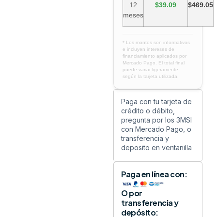
12
$39.09
$469.05
meses
* Los montos son informativos
e incluyen intereses de
financiamiento aplicados por
Mercado Pago. El total final
puede variar ligeramente
según la tarjeta utilizada.
Paga con tu tarjeta de
crédito o débito,
pregunta por los 3MSI
con Mercado Pago, o
transferencia y
deposito en ventanilla
Paga en línea con:
O por
transferencia y
depósito: