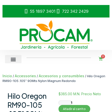
55 1897 3401
722 342 2429
0
Inicio
Accessories
Accesorios y consumibles
/
/
/ Hilo Oregon
RM90-105 .105″ 90Mts Nylon Magnum Redondo
Hilo Oregon
$
385.00
M.N. Precio Neto
RM90-105
Añadir al carrito