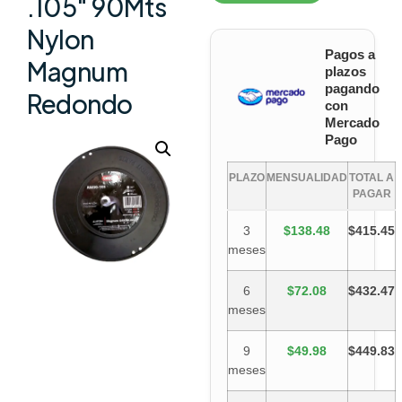
.105″ 90Mts
Nylon
Pagos a
Magnum
plazos
pagando
Redondo
con
Mercado
Pago
PLAZO
MENSUALIDAD
TOTAL A
PAGAR
3
$138.48
$415.45
meses
6
$72.08
$432.47
meses
9
$49.98
$449.83
meses