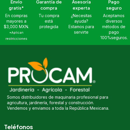
Envío
Garantía de
Asesoría
Pago
gratis*
compra
experta
seguro
En compras
Tu compra
¿Necesitas
Aceptamos
mayores a
está
ayuda?
diversos
$3,000 MXN.
protegida
Estamos para
métodos de
servirte
pago
*Aplican
100%seguros.
restricciones
Somos distribuidores de maquinaria profesional para
agricultura, jardinería, forestal y construcción.
Vendemos y enviamos a toda la República Mexicana.
Teléfonos