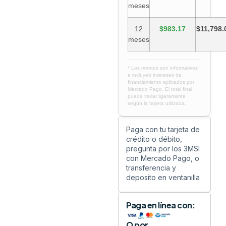
meses
12
$983.17
$11,798.
meses
* Los montos son informativos
e incluyen intereses de
financiamiento aplicados por
Mercado Pago. El total final
puede variar ligeramente
según la tarjeta utilizada.
Paga con tu tarjeta de
crédito o débito,
pregunta por los 3MSI
con Mercado Pago, o
transferencia y
deposito en ventanilla
Paga en línea con:
O por