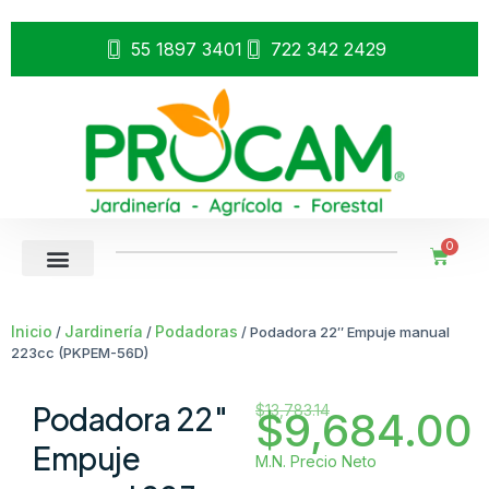
55 1897 3401
722 342 2429
0
Inicio
Jardinería
Podadoras
/
/
/ Podadora 22″ Empuje manual
223cc (PKPEM-56D)
Podadora 22″
$
13,783.14
$
9,684.00
Empuje
M.N. Precio Neto