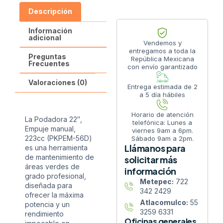
Descripción
Información
adicional
Vendemos y
entregamos a toda la
Preguntas
República Mexicana
Frecuentes
con envío garantizado
Valoraciones (0)
Entrega estimada de 2
a 5 día hábiles
Horario de atención
La Podadora 22″,
telefónica: Lunes a
Empuje manual,
viernes 9am a 6pm.
223cc (PKPEM-56D)
Sábado 9am a 2pm.
Llámanos para
es una herramienta
de mantenimiento de
solicitar más
áreas verdes de
información
grado profesional,
Metepec:
722
diseñada para
342 2429
ofrecer la máxima
Atlacomulco:
55
potencia y un
3259 6331
rendimiento
Oficinas generales