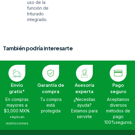
uso de la
función de
triturado
integrado.
También podría interesarte
Envío
Garantía de
Asesoría
Pago
gratis*
compra
experta
seguro
En compras
Tu compra
¿Necesitas
Aceptamos
mayores a
está
ayuda?
diversos
$3,000 MXN.
protegida
Estamos para
métodos de
servirte
pago
*Aplican
100%seguros.
restricciones