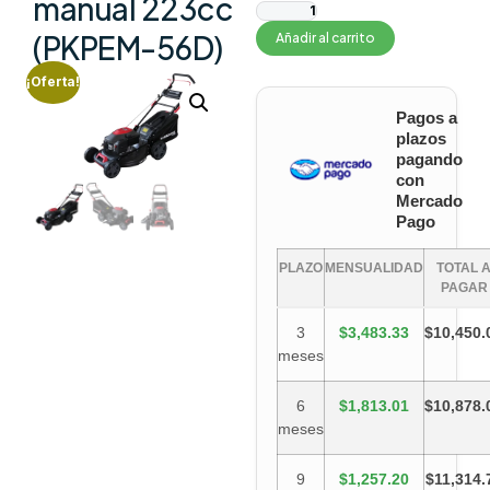
manual 223cc
(PKPEM-56D)
Añadir al carrito
¡Oferta!
Pagos a
plazos
pagando
con
Mercado
Pago
PLAZO
MENSUALIDAD
TOTAL 
PAGAR
3
$3,483.33
$10,450.
meses
6
$1,813.01
$10,878.
meses
9
$1,257.20
$11,314.