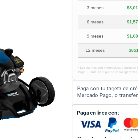
3 meses
$3,01
6 meses
$1,57
9 meses
$1,08
12 meses
$851
* Los montos son informativos e incluyen 
Pago. El total final puede variar ligerament
Paga con tu tarjeta de cr
Mercado Pago, o transfere
Paga en línea con: