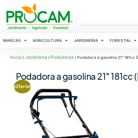
MARCAS
AGRICULTURA
JARDINERÍA
FORESTAL
Inicio
Jardinería
Podadoras
/
/
/ Podadora a gasolina 21″ 181cc
Podadora a gasolina 21″ 181c
¡Oferta!