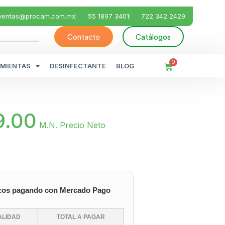
ventas@procam.com.mx
55 1897 3401
722 342 2429
Contacto
Catálogos
0
MIENTAS
DESINFECTANTE
BLOG
9.00
M.N. Precio Neto
zos pagando con Mercado Pago
LIDAD
TOTAL A PAGAR