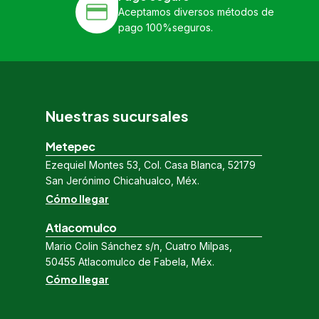
Aceptamos diversos métodos de
pago 100%seguros.
Nuestras sucursales
Metepec
Ezequiel Montes 53, Col. Casa Blanca, 52179
San Jerónimo Chicahualco, Méx.
Cómo llegar
Atlacomulco
Mario Colin Sánchez s/n, Cuatro Milpas,
50455 Atlacomulco de Fabela, Méx.
Cómo llegar