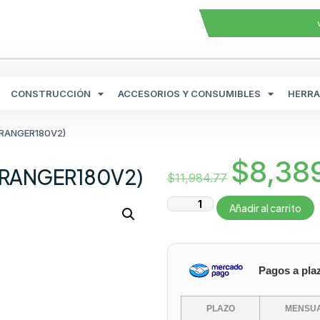
CONSTRUCCIÓN
ACCESORIOS Y CONSUMIBLES
HERRA
 (RANGER180V2)
$
8,38
c (RANGER180V2)
$
11,984.77
Añadir al carrito
Pagos a pla
PLAZO
MENSUA