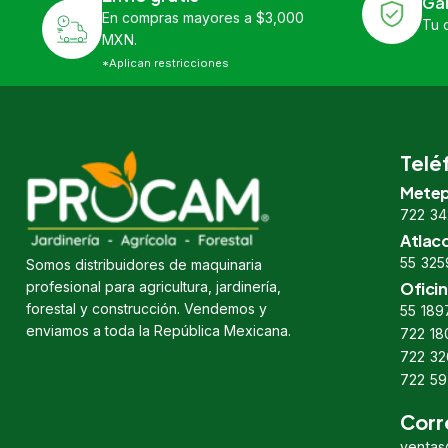
Ga
En compras mayores a $3,000
Tu 
MXN.
*Aplican restricciones
Telé
Metep
722 34
Atlac
55 325
Somos distribuidores de maquinaria
profesional para agricultura, jardinería,
Oficin
forestal y construcción. Vendemos y
55 189
enviamos a toda la República Mexicana.
722 18
722 32
722 59
Corr
venta