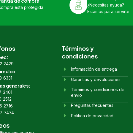
rantía de compra
¿Necesitas ayuda?
compra está protegida
Estamos para servirte
fonos
Términos y
condiciones
ec:
2 2429
Información de entrega
omulco:
9 6331
Garantías y devoluciones
as generales:
Términos y condiciones de
7 3401
envío
0 2512
Preguntas frecuentes
6 2716
7 7474
Politica de privacidad
eos
s@procam.com.mx