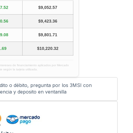
7.52
$9,052.57
0.56
$9,423.36
9.08
$9,801.71
.69
$10,220.32
intereses de financiamiento aplicados por Mercado
e según la tarjeta utilizada.
édito o débito, pregunta por los 3MSI con
ncia y deposito en ventanilla