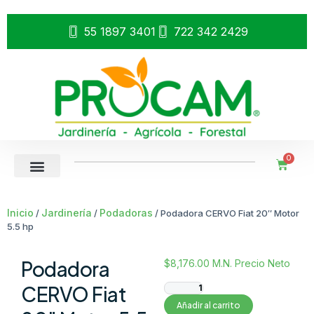
55 1897 3401
722 342 2429
0
Inicio
Jardinería
Podadoras
/
/
/ Podadora CERVO Fiat 20″ Motor
5.5 hp
Podadora
$
8,176.00
M.N. Precio Neto
CERVO Fiat
Añadir al carrito