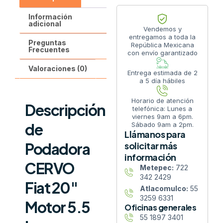
Información
adicional
Vendemos y
entregamos a toda la
Preguntas
República Mexicana
Frecuentes
con envío garantizado
Valoraciones (0)
Entrega estimada de 2
a 5 día hábiles
Horario de atención
Descripción
telefónica: Lunes a
viernes 9am a 6pm.
de
Sábado 9am a 2pm.
Llámanos para
Podadora
solicitar más
información
CERVO
Metepec:
722
342 2429
Fiat 20″
Atlacomulco:
55
3259 6331
Motor 5.5
Oficinas generales
55 1897 3401