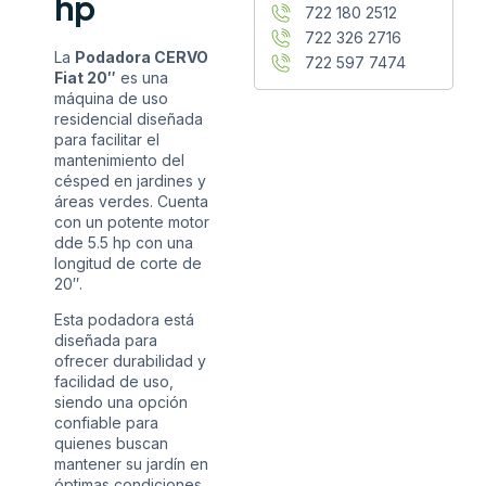
hp
722 180 2512
722 326 2716
La
Podadora CERVO
722 597 7474
Fiat 20″
es una
máquina de uso
residencial diseñada
para facilitar el
mantenimiento del
césped en jardines y
áreas verdes. Cuenta
con un potente motor
dde 5.5 hp con una
longitud de corte de
20″.
Esta podadora está
diseñada para
ofrecer durabilidad y
facilidad de uso,
siendo una opción
confiable para
quienes buscan
mantener su jardín en
óptimas condiciones.