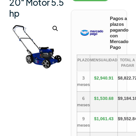
20″ Motor 5.5
hp
Pagos a
plazos
pagando
con
Mercado
Pago
PLAZO
MENSUALIDAD
TOTAL A
PAGAR
3
$2,940.91
$8,822.7
meses
6
$1,530.68
$9,184.1
meses
9
$1,061.43
$9,552.8
meses