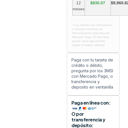
12
$830.07
$9,960.8
meses
* Los montos son informativos
e incluyen intereses de
financiamiento aplicados por
Mercado Pago. El total final
puede variar ligeramente
según la tarjeta utilizada.
Paga con tu tarjeta de
crédito o débito,
pregunta por los 3MSI
con Mercado Pago, o
transferencia y
deposito en ventanilla
Paga en línea con:
O por
transferencia y
depósito: