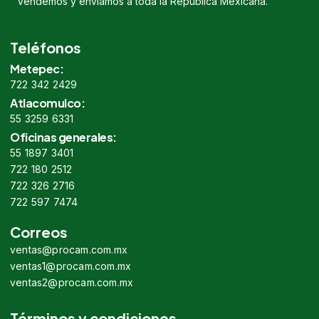
Vendemos y enviamos a toda la República Mexicana.
Teléfonos
Metepec:
722 342 2429
Atlacomulco:
55 3259 6331
Oficinas generales:
55 1897 3401
722 180 2512
722 326 2716
722 597 7474
Correos
ventas@procam.com.mx
ventas1@procam.com.mx
ventas2@procam.com.mx
Términos y condiciones