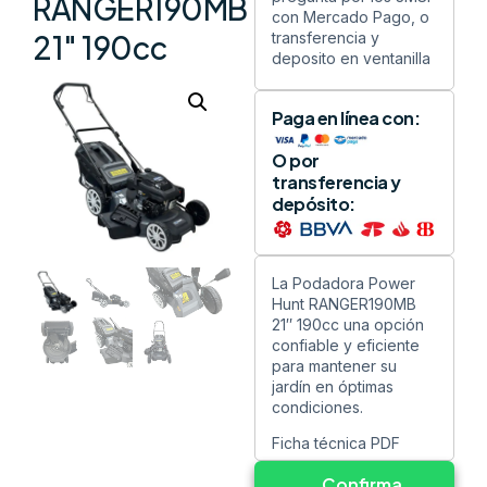
RANGER190MB
con Mercado Pago, o
transferencia y
21″ 190cc
deposito en ventanilla
Paga en línea con:
O por
transferencia y
depósito:
La Podadora Power
Hunt RANGER190MB
21″ 190cc una opción
confiable y eficiente
para mantener su
jardín en óptimas
condiciones.
Ficha técnica PDF
Confirma