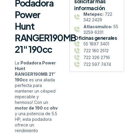
Podadora
solicitar más
información
Power
Metepec:
722
342 2429
Hunt
Atlacomulco:
55
3259 6331
RANGER190MB
Oficinas generales
55 1897 3401
21″ 190cc
722 180 2512
722 326 2716
La
Podadora Power
722 597 7474
Hunt
RANGER190MB 21″
190cc
es una aliada
perfecta para
mantener un césped
impecable y
hermoso! Con un
motor de 190 cc ohv
y una potencia de 5.5
HP, esta podadora
ofrece un
rendimiento