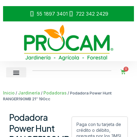
55 1897 3401
722 342 2429
0
Inicio
Jardinería
Podadoras
/
/
/ Podadora Power Hunt
RANGER190MB 21″ 190cc
Podadora
Paga con tu tarjeta de
Power Hunt
crédito o débito,
pregunta por los 3MSI