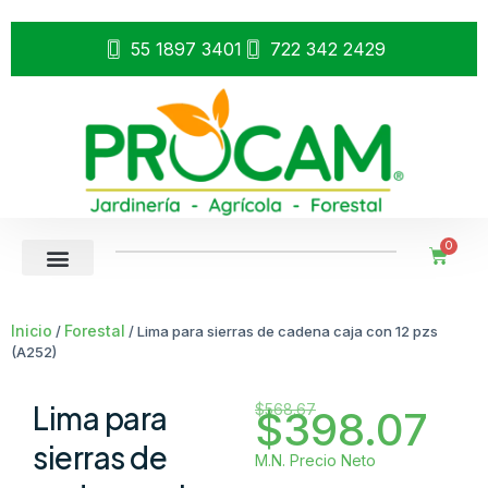
55 1897 3401
722 342 2429
0
Inicio
Forestal
/
/ Lima para sierras de cadena caja con 12 pzs
(A252)
Lima para
$
568.67
$
398.07
sierras de
M.N. Precio Neto