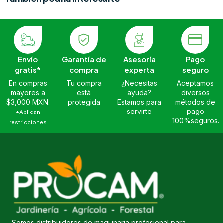
Envío
Garantía de
Asesoría
Pago
gratis*
compra
experta
seguro
En compras
Tu compra
¿Necesitas
Aceptamos
mayores a
está
ayuda?
diversos
$3,000 MXN.
protegida
Estamos para
métodos de
servirte
pago
*Aplican
100%seguros.
restricciones
Somos distribuidores de maquinaria profesional para