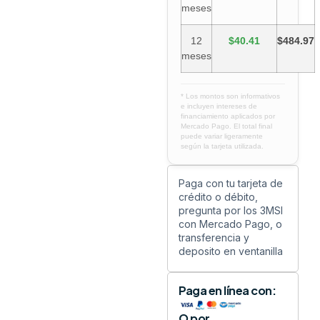
meses
12
$40.41
$484.97
meses
* Los montos son informativos
e incluyen intereses de
financiamiento aplicados por
Mercado Pago. El total final
puede variar ligeramente
según la tarjeta utilizada.
Paga con tu tarjeta de
crédito o débito,
pregunta por los 3MSI
con Mercado Pago, o
transferencia y
deposito en ventanilla
Paga en línea con:
O por