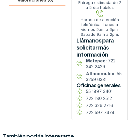
Entrega estimada de 2
a 5 día hábiles
Horario de atención
telefónica: Lunes a
viernes 9am a 6pm.
Sábado 9am a 2pm.
Llámanos para
solicitar más
información
Metepec:
722
342 2429
Atlacomulco:
55
3259 6331
Oficinas generales
55 1897 3401
722 180 2512
722 326 2716
722 597 7474
También podría interesarte