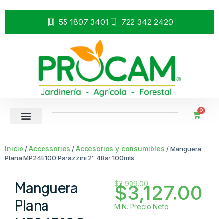
55 1897 3401
722 342 2429
0
Inicio
Accessories
Accesorios y consumibles
/
/
/ Manguera
Plana MP24B100 Parazzini 2″ 4Bar 100mts
Manguera
$
3,909.00
$
3,127.00
Plana
M.N. Precio Neto