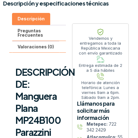
Descripción y especificaciones técnicas
Descripción
Preguntas
Frecuentes
Vendemos y
entregamos a toda la
Valoraciones (0)
República Mexicana
con envío garantizado
Entrega estimada de 2
DESCRIPCIÓN
a 5 día hábiles
DE:
Horario de atención
telefónica: Lunes a
viernes 9am a 6pm.
Manguera
Sábado 9am a 2pm.
Llámanos para
Plana
solicitar más
información
MP24B100
Metepec:
722
Parazzini
342 2429
Atlacomulco:
55