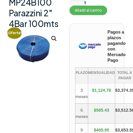
MP24B100
Parazzini 2″
Añadir al carrito
4Bar 100mts
Pagos a
¡Oferta!
plazos
pagando
con
Mercado
Pago
PLAZO
MENSUALIDAD
TOTAL A
PAGAR
3
$1,124.78
$3,374.3
meses
6
$585.43
$3,512.5
meses
9
$405.95
$3,653.5