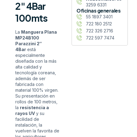
2″ 4Bar
3259 6331
Oficinas generales
100mts
55 1897 3401
722 180 2512
722 326 2716
La
Manguera Plana
722 597 7474
MP24B100
Parazzini 2″
4Bar
está
especialmente
diseñada con la más
alta calidad y
tecnología coreana,
además de ser
fabricada con
material 100% virgen.
Su presentación en
rollos de 100 metros,
la
resistencia a
rayos UV
y su
facilidad de
instalación, la
vuelven la favorita de
los agricultores