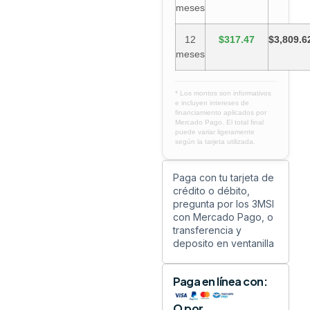
meses
12
$317.47
$3,809.6
meses
* Los montos son informativos
e incluyen intereses de
financiamiento aplicados por
Mercado Pago. El total final
puede variar ligeramente
según la tarjeta utilizada.
Paga con tu tarjeta de
crédito o débito,
pregunta por los 3MSI
con Mercado Pago, o
transferencia y
deposito en ventanilla
Paga en línea con:
O por