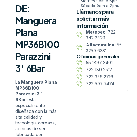
viernes 9am a 6pm.
DE:
Sábado 9am a 2pm.
Llámanos para
Manguera
solicitar más
información
Plana
Metepec:
722
342 2429
MP36B100
Atlacomulco:
55
3259 6331
Parazzini
Oficinas generales
55 1897 3401
3″ 6Bar
722 180 2512
722 326 2716
La
Manguera Plana
722 597 7474
MP36B100
Parazzini 3″
6Bar
está
especialmente
diseñada con la más
alta calidad y
tecnología coreana,
además de ser
fabricada con