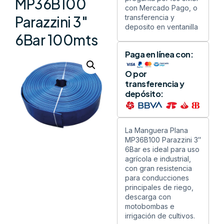
MP36B100
con Mercado Pago, o
transferencia y
Parazzini 3″
deposito en ventanilla
6Bar 100mts
Paga en línea con:
O por
transferencia y
depósito:
La Manguera Plana
MP36B100 Parazzini 3″
6Bar es ideal para uso
agrícola e industrial,
con gran resistencia
para conducciones
principales de riego,
descarga con
motobombas e
irrigación de cultivos.