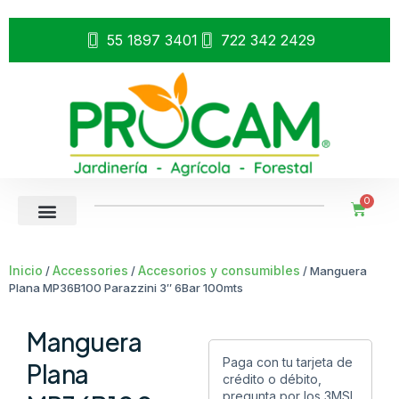
55 1897 3401
722 342 2429
0
Inicio
Accessories
Accesorios y consumibles
/
/
/ Manguera
Plana MP36B100 Parazzini 3″ 6Bar 100mts
Manguera
Paga con tu tarjeta de
Plana
crédito o débito,
pregunta por los 3MSI