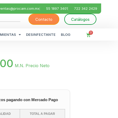
ventas@procam.com.mx
55 1897 3401
722 342 2429
Contacto
Catálogos
0
MIENTAS
DESINFECTANTE
BLOG
.00
M.N. Precio Neto
zos pagando con Mercado Pago
LIDAD
TOTAL A PAGAR