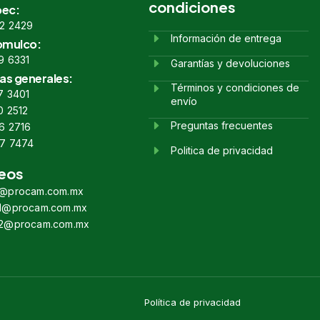
condiciones
ec:
2 2429
Información de entrega
omulco:
9 6331
Garantías y devoluciones
as generales:
Términos y condiciones de
7 3401
envío
0 2512
Preguntas frecuentes
6 2716
7 7474
Politica de privacidad
eos
s@procam.com.mx
s1@procam.com.mx
s2@procam.com.mx
Política de privacidad