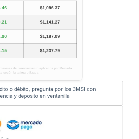
.46
$1,096.37
.21
$1,141.27
.90
$1,187.09
.15
$1,237.79
intereses de financiamiento aplicados por Mercado
e según la tarjeta utilizada.
édito o débito, pregunta por los 3MSI con
ncia y deposito en ventanilla