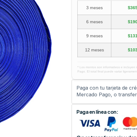
3 meses
$365
6 meses
$190
9 meses
$131
12 meses
$103
* Los montos son informativos e incluyen 
Pago. El total final puede variar ligerament
Paga con tu tarjeta de cr
Mercado Pago, o transfere
Paga en línea con: