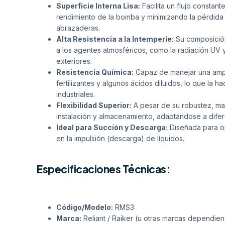
Superficie Interna Lisa:
Facilita un flujo constant
rendimiento de la bomba y minimizando la pérdida 
abrazaderas.
Alta Resistencia a la Intemperie:
Su composición
a los agentes atmosféricos, como la radiación UV 
exteriores.
Resistencia Química:
Capaz de manejar una ampl
fertilizantes y algunos ácidos diluidos, lo que la h
industriales.
Flexibilidad Superior:
A pesar de su robustez, man
instalación y almacenamiento, adaptándose a difer
Ideal para Succión y Descarga:
Diseñada para op
en la impulsión (descarga) de líquidos.
Especificaciones Técnicas:
Código/Modelo:
RMS3
Marca:
Reliant / Raiker (u otras marcas dependie