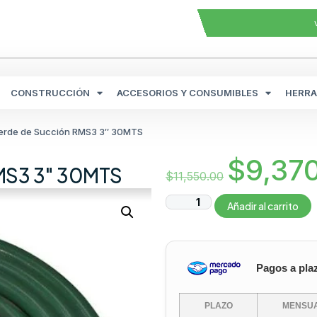
CONSTRUCCIÓN
ACCESORIOS Y CONSUMIBLES
HERRA
erde de Succión RMS3 3″ 30MTS
$
9,37
MS3 3″ 30MTS
$
11,550.00
Añadir al carrito
Pagos a pla
PLAZO
MENSUA