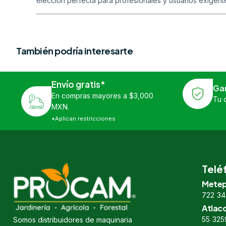
elección perfecta para profesionales y usuarios exigent
También podría interesarte
Envío gratis*
Ga
En compras mayores a $3,000
Tu 
MXN.
*Aplican restricciones
Telé
Metep
722 34
Atlac
55 325
Somos distribuidores de maquinaria