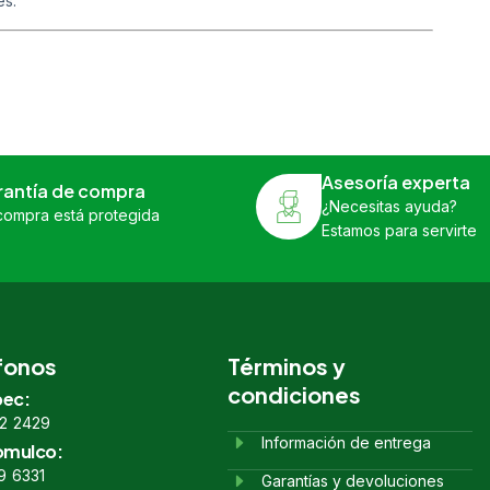
es.
Asesoría experta
rantía de compra
¿Necesitas ayuda?
compra está protegida
Estamos para servirte
fonos
Términos y
condiciones
ec:
2 2429
Información de entrega
omulco:
9 6331
Garantías y devoluciones