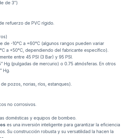
de de 3″)
 de refuerzo de PVC rígido.
ros)
 de -10°C a +60°C (algunos rangos pueden variar
5°C a +50°C, dependiendo del fabricante específico).
mente entre 45 PSI (3 Bar) y 95 PSI.
 Hg (pulgadas de mercurio) o 0.75 atmósferas. En otros
″ Hg.
de pozos, norias, ríos, estanques).
cos no corrosivos.
as domésticas y equipos de bombeo.
ros
es una inversión inteligente para garantizar la eficiencia
s. Su construcción robusta y su versatilidad la hacen la