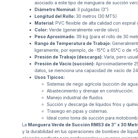
asociado a este tipo de manguera de succión ver
Diámetro Nominal:
3 pulgadas (3″)
Longitud del Rollo:
30 metros (30 MTS)
Material:
PVC flexible de alta calidad con espiral
Color:
Verde (generalmente verde olivo)
Peso Aproximado:
39 kg (para el rollo de 30 met
Rango de Temperatura de Trabajo:
Generalmente
ligeramente, por ejemplo, de -15°C a 65°C o de +
Presión de Trabajo (descarga):
Varía, pero usual
Presión de Vacío (succión):
Aproximadamente 25″
datos, se menciona una capacidad de vacío de 24
Usos Típicos:
Sistemas de riego agrícola (succión de agua 
Abastecimiento y drenaje en construcción.
Manejo industrial de fluidos.
Succión y descarga de líquidos fríos y quími
Trasiego en pipas y cisternas.
Ideal como toma de succión para motobomb
La
Manguera Verde de Succión RMS3 de 3″ x 30 Met
y la durabilidad en tus operaciones de bombeo de líquido