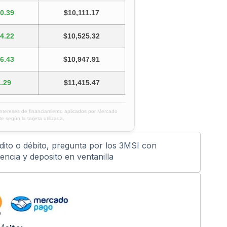
0.39
$10,111.17
4.22
$10,525.32
6.43
$10,947.91
.29
$11,415.47
intereses de financiamiento aplicados por Mercado
e según la tarjeta utilizada.
édito o débito, pregunta por los 3MSI con
ncia y deposito en ventanilla