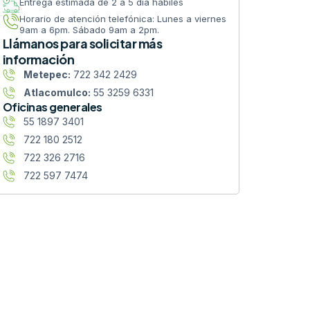
Entrega estimada de 2 a 5 día hábiles
Horario de atención telefónica: Lunes a viernes
9am a 6pm. Sábado 9am a 2pm.
Llámanos para solicitar más
información
Metepec:
722 342 2429
Atlacomulco:
55 3259 6331
Oficinas generales
55 1897 3401
722 180 2512
722 326 2716
722 597 7474