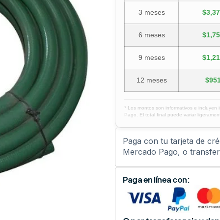
3 meses
$3,37
6 meses
$1,75
9 meses
$1,21
12 meses
$951
* Los montos son informativos e incluyen 
Pago. El total final puede variar ligerament
Paga con tu tarjeta de cr
Mercado Pago, o transfere
Paga en línea con: