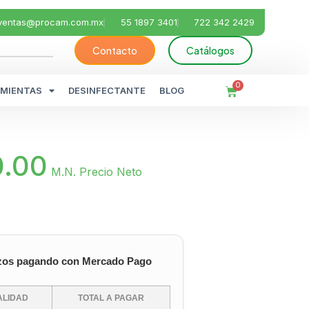
ventas@procam.com.mx
55 1897 3401
722 342 2429
Contacto
Catálogos
0
MIENTAS
DESINFECTANTE
BLOG
0.00
M.N. Precio Neto
zos pagando con Mercado Pago
LIDAD
TOTAL A PAGAR