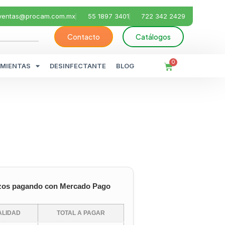
ventas@procam.com.mx
55 1897 3401
722 342 2429
Contacto
Catálogos
0
MIENTAS
DESINFECTANTE
BLOG
zos pagando con Mercado Pago
LIDAD
TOTAL A PAGAR