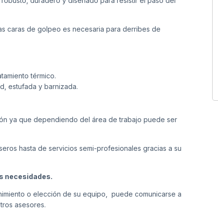
obusto, duradero y diseñado para resistir el paso del
.
as caras de golpeo es necesaria para derribes de
tamiento térmico.
, estufada y barnizada.
ión ya que dependiendo del área de trabajo puede ser
seros hasta de servicios semi-profesionales gracias a su
us necesidades.
tenimiento o elección de su equipo, puede comunicarse a
tros asesores.