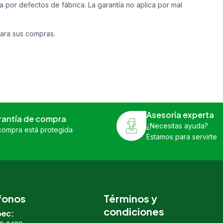
a por defectos de fábrica. La garantía no aplica por mal
ara sus compras.
Asesoría experta
rantía de compra
¿Necesitas ayuda?
compra está protegida
Estamos para servirte
fonos
Términos y
condiciones
ec: