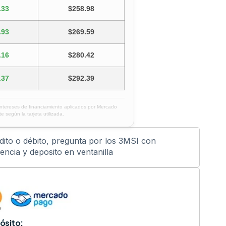
.33
$258.98
.93
$269.59
.16
$280.42
.37
$292.39
intereses de financiamiento aplicados por Mercado
e según la tarjeta utilizada.
édito o débito, pregunta por los 3MSI con
ncia y deposito en ventanilla
ósito: