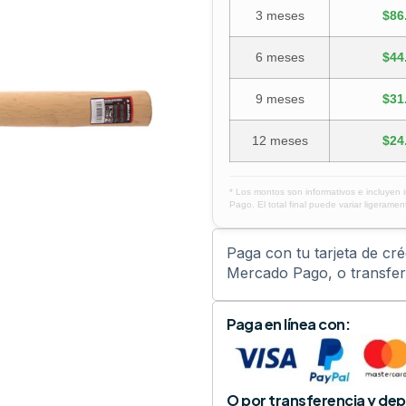
3 meses
$86
6 meses
$44
9 meses
$31
12 meses
$24
* Los montos son informativos e incluyen 
Pago. El total final puede variar ligerament
Paga con tu tarjeta de cr
Mercado Pago, o transfere
Paga en línea con:
O por transferencia y dep