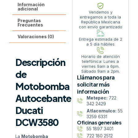
Información
adicional
Vendemos y
entregamos a toda la
Preguntas
República Mexicana
Frecuentes
con envío garantizado
Valoraciones (0)
Entrega estimada de 2
a 5 día hábiles
Horario de atención
Descripción
telefónica: Lunes a
viernes 9am a 6pm.
de
Sábado 9am a 2pm.
Llámanos para
Motobomba
solicitar más
información
Autocebante
Metepec:
722
342 2429
Ducati
Atlacomulco:
55
3259 6331
DCW3580
Oficinas generales
55 1897 3401
722 180 2512
La
Motobomba