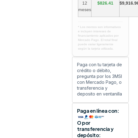
12
$826.41
$9,916.9
meses
* Los montos son informativos
e incluyen intereses de
financiamiento aplicados por
Mercado Pago. El total final
puede variar ligeramente
según la tarjeta utilizada.
Paga con tu tarjeta de
crédito o débito,
pregunta por los 3MSI
con Mercado Pago, o
transferencia y
deposito en ventanilla
Paga en línea con:
O por
transferencia y
depósito: