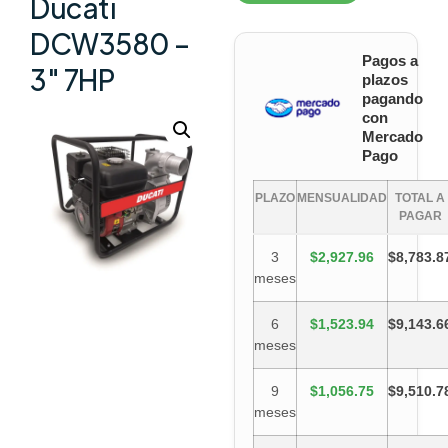
Ducati
DCW3580 –
Pagos a
3″ 7HP
plazos
pagando
con
Mercado
Pago
PLAZO
MENSUALIDAD
TOTAL A
PAGAR
3
$2,927.96
$8,783.8
meses
6
$1,523.94
$9,143.6
meses
9
$1,056.75
$9,510.7
meses