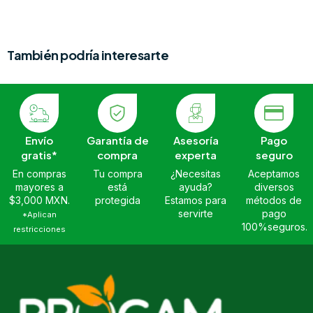
También podría interesarte
Envío
Garantía de
Asesoría
Pago
gratis*
compra
experta
seguro
En compras
Tu compra
¿Necesitas
Aceptamos
mayores a
está
ayuda?
diversos
$3,000 MXN.
protegida
Estamos para
métodos de
servirte
pago
*Aplican
100%seguros.
restricciones