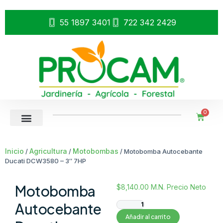
55 1897 3401
722 342 2429
0
Inicio
Agricultura
Motobombas
/
/
/ Motobomba Autocebante
Ducati DCW3580 – 3″ 7HP
Motobomba
$
8,140.00
M.N. Precio Neto
Autocebante
Añadir al carrito