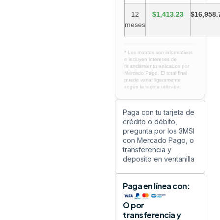
12
$1,413.23
$16,958.
meses
* Los montos son informativos
e incluyen intereses de
financiamiento aplicados por
Mercado Pago. El total final
puede variar ligeramente
según la tarjeta utilizada.
Paga con tu tarjeta de
crédito o débito,
pregunta por los 3MSI
con Mercado Pago, o
transferencia y
deposito en ventanilla
Paga en línea con:
O por
transferencia y