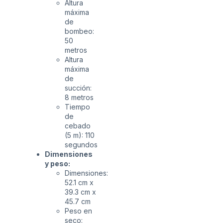
Altura
máxima
de
bombeo:
50
metros
Altura
máxima
de
succión:
8 metros
Tiempo
de
cebado
(5 m): 110
segundos
Dimensiones
y peso:
Dimensiones:
52.1 cm x
39.3 cm x
45.7 cm
Peso en
seco: