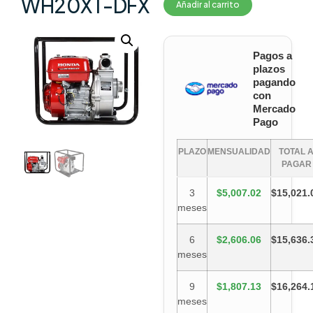
WH20XT-DFX
Añadir al carrito
Pagos a
plazos
pagando
con
Mercado
Pago
PLAZO
MENSUALIDAD
TOTAL 
PAGAR
3
$5,007.02
$15,021.
meses
6
$2,606.06
$15,636.
meses
9
$1,807.13
$16,264.
meses