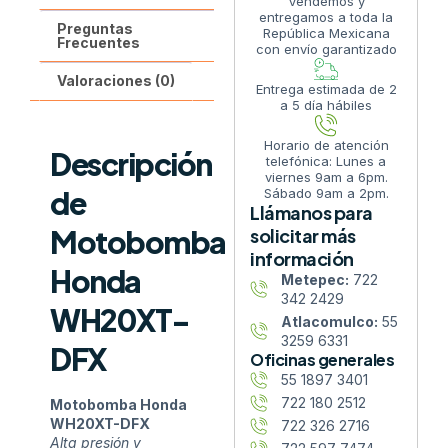
Vendemos y
entregamos a toda la
Preguntas
República Mexicana
Frecuentes
con envío garantizado
Valoraciones (0)
Entrega estimada de 2
a 5 día hábiles
Horario de atención
Descripción
telefónica: Lunes a
viernes 9am a 6pm.
de
Sábado 9am a 2pm.
Llámanos para
Motobomba
solicitar más
información
Honda
Metepec:
722
342 2429
WH20XT-
Atlacomulco:
55
3259 6331
DFX
Oficinas generales
55 1897 3401
722 180 2512
Motobomba Honda
WH20XT-DFX
722 326 2716
Alta presión y