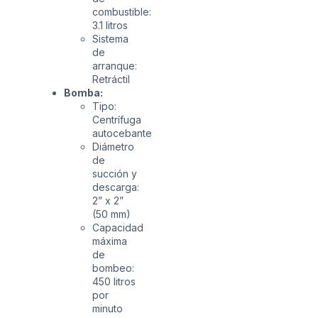
combustible:
3.1 litros
Sistema
de
arranque:
Retráctil
Bomba:
Tipo:
Centrífuga
autocebante
Diámetro
de
succión y
descarga:
2” x 2”
(50 mm)
Capacidad
máxima
de
bombeo:
450 litros
por
minuto