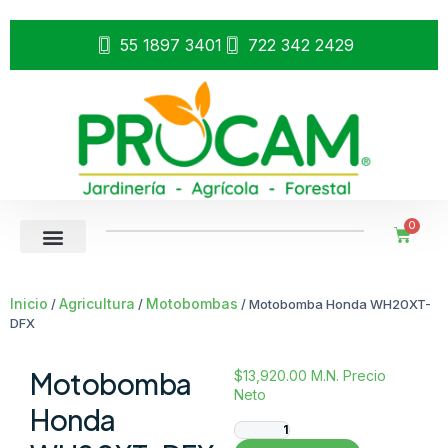
55 1897 3401
722 342 2429
0
Inicio
Agricultura
Motobombas
/
/
/ Motobomba Honda WH20XT-
DFX
Motobomba
$
13,920.00
M.N. Precio
Neto
Honda