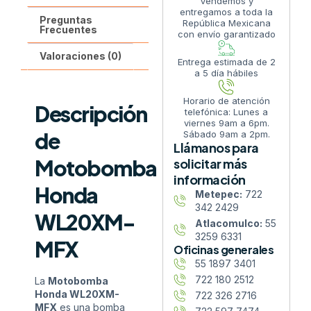
Vendemos y
entregamos a toda la
Preguntas
República Mexicana
Frecuentes
con envío garantizado
Valoraciones (0)
Entrega estimada de 2
a 5 día hábiles
Horario de atención
Descripción
telefónica: Lunes a
viernes 9am a 6pm.
de
Sábado 9am a 2pm.
Llámanos para
Motobomba
solicitar más
información
Honda
Metepec:
722
342 2429
WL20XM-
Atlacomulco:
55
3259 6331
MFX
Oficinas generales
55 1897 3401
722 180 2512
La
Motobomba
Honda WL20XM-
722 326 2716
MFX
es una bomba