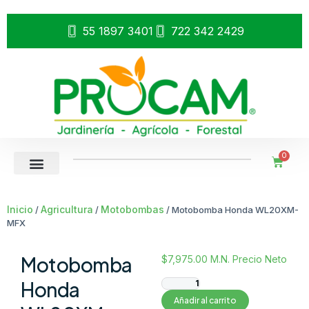
55 1897 3401
722 342 2429
0
Inicio
Agricultura
Motobombas
/
/
/ Motobomba Honda WL20XM-
MFX
Motobomba
$
7,975.00
M.N. Precio Neto
Honda
Añadir al carrito