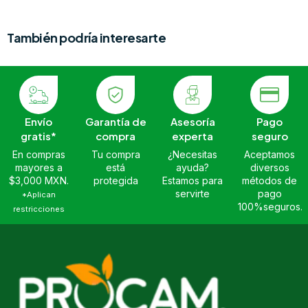
También podría interesarte
Envío
Garantía de
Asesoría
Pago
gratis*
compra
experta
seguro
En compras
Tu compra
¿Necesitas
Aceptamos
mayores a
está
ayuda?
diversos
$3,000 MXN.
protegida
Estamos para
métodos de
servirte
pago
*Aplican
100%seguros.
restricciones