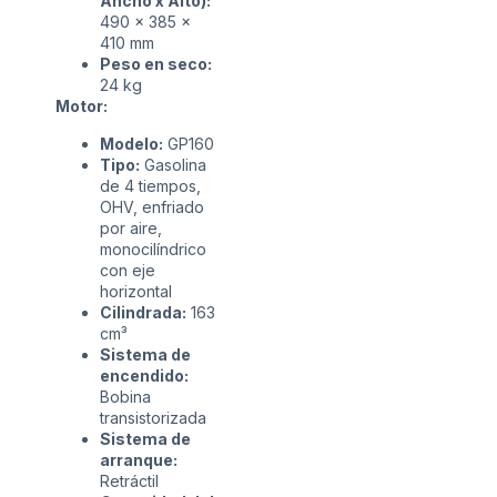
Ancho x Alto):
490 x 385 x
410 mm
Peso en seco:
24 kg
Motor:
Modelo:
GP160
Tipo:
Gasolina
de 4 tiempos,
OHV, enfriado
por aire,
monocilíndrico
con eje
horizontal
Cilindrada:
163
cm³
Sistema de
encendido:
Bobina
transistorizada
Sistema de
arranque:
Retráctil