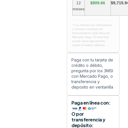
12
$809.66
$9,715.9
meses
* Los montos son informativos
e incluyen intereses de
financiamiento aplicados por
Mercado Pago. El total final
puede variar ligeramente
según la tarjeta utilizada.
Paga con tu tarjeta de
crédito o débito,
pregunta por los 3MSI
con Mercado Pago, o
transferencia y
deposito en ventanilla
Paga en línea con:
O por
transferencia y
depósito: