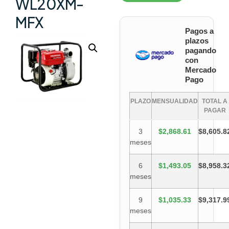
WL20XM-
MFX
Pagos a
plazos
pagando
con
Mercado
Pago
PLAZO
MENSUALIDAD
TOTAL A
PAGAR
3
$2,868.61
$8,605.8
meses
6
$1,493.05
$8,958.3
meses
9
$1,035.33
$9,317.9
meses