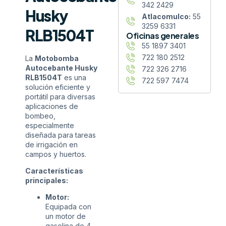
342 2429
Husky
Atlacomulco:
55
3259 6331
RLB1504T
Oficinas generales
55 1897 3401
722 180 2512
La
Motobomba
Autocebante Husky
722 326 2716
RLB1504T
es una
722 597 7474
solución eficiente y
portátil para diversas
aplicaciones de
bombeo,
especialmente
diseñada para tareas
de irrigación en
campos y huertos.
Características
principales:
Motor:
Equipada con
un motor de
gasolina de 4