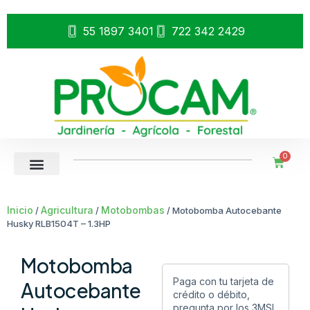
55 1897 3401
722 342 2429
0
Inicio
Agricultura
Motobombas
/
/
/ Motobomba Autocebante
Husky RLB1504T – 1.3HP
Motobomba
Paga con tu tarjeta de
Autocebante
crédito o débito,
pregunta por los 3MSI