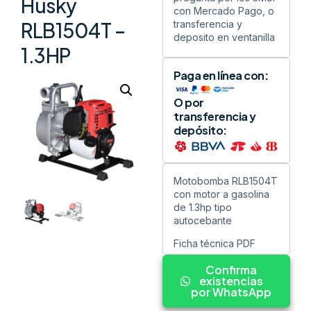
Husky
con Mercado Pago, o
transferencia y
RLB1504T –
deposito en ventanilla
1.3HP
Paga en línea con:
O por
transferencia y
depósito:
Motobomba RLB1504T
con motor a gasolina
de 1.3hp tipo
autocebante
Ficha técnica PDF
Confirma
existencias
por WhatsApp