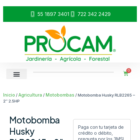
55 1897 3401
722 342 2429
0
Inicio
Agricultura
Motobombas
/
/
/ Motobomba Husky RLB2265 –
2″ 2.5HP
Motobomba
Paga con tu tarjeta de
Husky
crédito o débito,
pregunta por los 3MSI