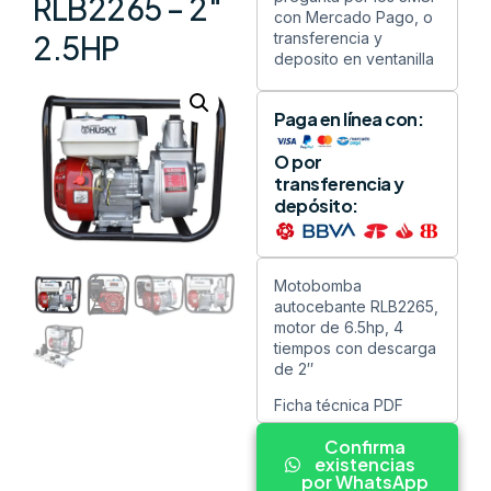
RLB2265 – 2″
con Mercado Pago, o
transferencia y
2.5HP
deposito en ventanilla
Paga en línea con:
O por
transferencia y
depósito:
Motobomba
autocebante RLB2265,
motor de 6.5hp, 4
tiempos con descarga
de 2″
Ficha técnica PDF
Confirma
existencias
por WhatsApp