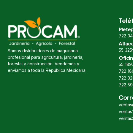
Telé
Metep
722 34
Atlac
55 325
Somos distribuidores de maquinaria
profesional para agricultura, jardinería,
Oficin
forestal y construcción. Vendemos y
55 189
enviamos a toda la República Mexicana.
722 18
722 32
722 59
Corr
venta
venta
venta