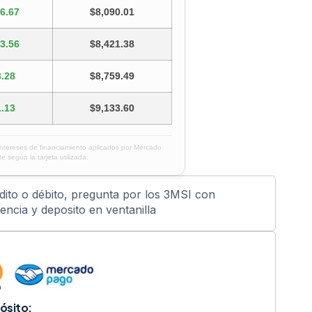
6.67
$8,090.01
3.56
$8,421.38
.28
$8,759.49
.13
$9,133.60
intereses de financiamiento aplicados por Mercado
e según la tarjeta utilizada.
édito o débito, pregunta por los 3MSI con
ncia y deposito en ventanilla
ósito: