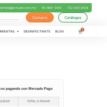
ventas@procam.com.mx
55 1897 3401
722 342 2429
Contacto
Catálogos
0
MIENTAS
DESINFECTANTE
BLOG
zos pagando con Mercado Pago
LIDAD
TOTAL A PAGAR