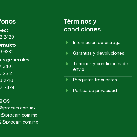
fonos
Términos y
condiciones
ec:
2 2429
Información de entrega
omulco:
9 6331
Garantías y devoluciones
as generales:
Términos y condiciones de
7 3401
envío
0 2512
Preguntas frecuentes
6 2716
7 7474
Politica de privacidad
eos
s@procam.com.mx
s1@procam.com.mx
s2@procam.com.mx