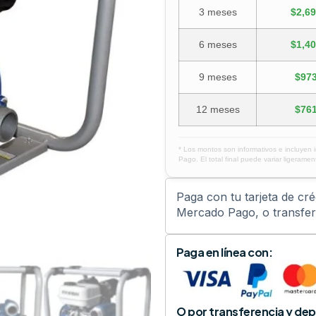
3 meses
$2,69
6 meses
$1,40
9 meses
$973
12 meses
$761
* Los montos son informativos e incluyen 
Pago. El total final puede variar ligerament
Paga con tu tarjeta de cr
Mercado Pago, o transfere
Paga en línea con:
O por transferencia y dep