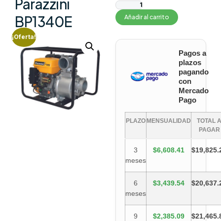
Parazzini
BP1340E
Añadir al carrito
¡Oferta!
Pagos a
plazos
pagando
con
Mercado
Pago
PLAZO
MENSUALIDAD
TOTAL 
PAGAR
3
$6,608.41
$19,825.
meses
6
$3,439.54
$20,637.
meses
9
$2,385.09
$21,465.