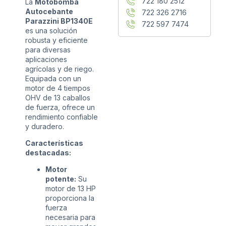
722 180 2512
La
Motobomba
Autocebante
722 326 2716
Parazzini BP1340E
722 597 7474
es una solución
robusta y eficiente
para diversas
aplicaciones
agrícolas y de riego.
Equipada con un
motor de 4 tiempos
OHV de 13 caballos
de fuerza, ofrece un
rendimiento confiable
y duradero.
Características
destacadas:
Motor
potente:
Su
motor de 13 HP
proporciona la
fuerza
necesaria para