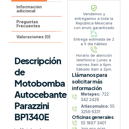
Información
adicional
Vendemos y
entregamos a toda la
Preguntas
República Mexicana
Frecuentes
con envío garantizado
Valoraciones (0)
Entrega estimada de 2
a 5 día hábiles
Horario de atención
Descripción
telefónica: Lunes a
viernes 9am a 6pm.
de
Sábado 9am a 2pm.
Llámanos para
Motobomba
solicitar más
información
Autocebante
Metepec:
722
342 2429
Parazzini
Atlacomulco:
55
3259 6331
BP1340E
Oficinas generales
55 1897 3401