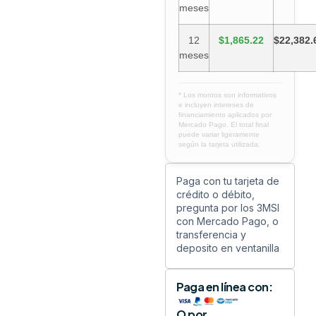
meses
12
$1,865.22
$22,382.
meses
* Los montos son informativos
e incluyen intereses de
financiamiento aplicados por
Mercado Pago. El total final
puede variar ligeramente
según la tarjeta utilizada.
Paga con tu tarjeta de
crédito o débito,
pregunta por los 3MSI
con Mercado Pago, o
transferencia y
deposito en ventanilla
Paga en línea con:
O por