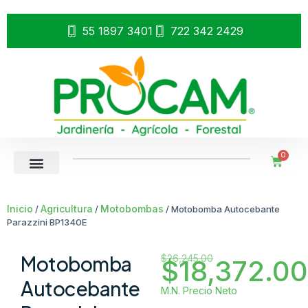
55 1897 3401
722 342 2429
0
Inicio
Agricultura
Motobombas
/
/
/ Motobomba Autocebante
Parazzini BP1340E
Motobomba
$
26,245.00
$
18,372.00
Autocebante
M.N. Precio Neto