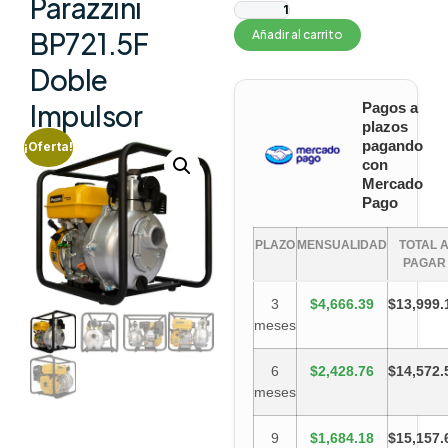
Parazzini
BP721.5F
Añadir al carrito
Doble
Impulsor
Pagos a
plazos
pagando
¡Oferta!
con
Mercado
Pago
PLAZO
MENSUALIDAD
TOTAL 
PAGAR
3
$4,666.39
$13,999.
meses
6
$2,428.76
$14,572.
meses
9
$1,684.18
$15,157.