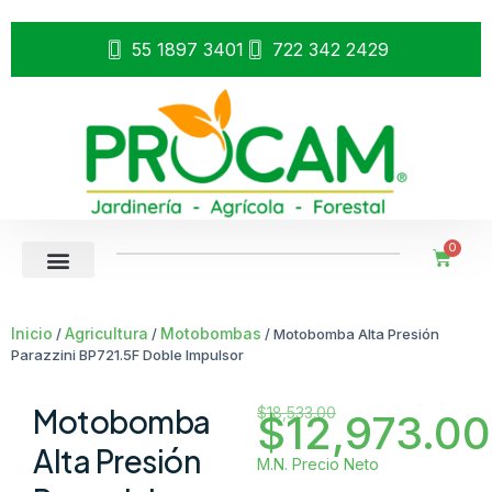
55 1897 3401
722 342 2429
0
Inicio
Agricultura
Motobombas
/
/
/ Motobomba Alta Presión
Parazzini BP721.5F Doble Impulsor
Motobomba
$
18,533.00
$
12,973.00
Alta Presión
M.N. Precio Neto