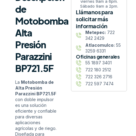
viernes 9am a 6pm.
de
Sábado 9am a 2pm.
Llámanos para
Motobomba
solicitar más
información
Alta
Metepec:
722
342 2429
Presión
Atlacomulco:
55
3259 6331
Parazzini
Oficinas generales
55 1897 3401
BP721.5F
722 180 2512
722 326 2716
La
Motobomba de
722 597 7474
Alta Presión
Parazzini BP721.5F
con doble impulsor
es una solución
eficiente y confiable
para diversas
aplicaciones
agrícolas y de riego.
Diseñada para