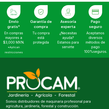
Envío
Garantía de
Asesoría
Pago
gratis*
compra
experta
seguro
En compras
Tu compra
¿Necesitas
Aceptamos
mayores a
está
ayuda?
diversos
$3,000 MXN.
protegida
Estamos para
métodos de
servirte
pago
*Aplican
100%seguros.
restricciones
Somos distribuidores de maquinaria profesional para
agricultura, jardinería, forestal y construcción.