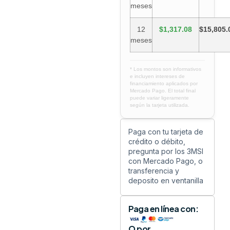
meses
12
$1,317.08
$15,805.
meses
* Los montos son informativos
e incluyen intereses de
financiamiento aplicados por
Mercado Pago. El total final
puede variar ligeramente
según la tarjeta utilizada.
Paga con tu tarjeta de
crédito o débito,
pregunta por los 3MSI
con Mercado Pago, o
transferencia y
deposito en ventanilla
Paga en línea con:
O por