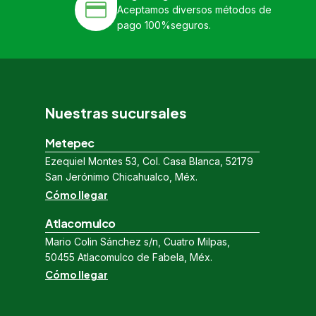
Aceptamos diversos métodos de
pago 100%seguros.
Nuestras sucursales
Metepec
Ezequiel Montes 53, Col. Casa Blanca, 52179
San Jerónimo Chicahualco, Méx.
Cómo llegar
Atlacomulco
Mario Colin Sánchez s/n, Cuatro Milpas,
50455 Atlacomulco de Fabela, Méx.
Cómo llegar