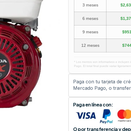
3 meses
$2,63
6 meses
$1,37
9 meses
$951
12 meses
$744
* Los montos son informativos e incluyen 
Pago. El total final puede variar ligerament
Paga con tu tarjeta de cr
Mercado Pago, o transfere
Paga en línea con:
O por transferencia y dep