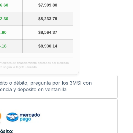
6.60
$7,909.80
2.30
$8,233.79
.60
$8,564.37
.18
$8,930.14
intereses de financiamiento aplicados por Mercado
e según la tarjeta utilizada.
édito o débito, pregunta por los 3MSI con
ncia y deposito en ventanilla
ósito: