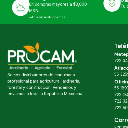
En compras mayores a $3,000
Tu 
MXN.
*Aplican restricciones
Telé
Metep
722 34
Atlac
55 325
Somos distribuidores de maquinaria
profesional para agricultura, jardinería,
Oficin
forestal y construcción. Vendemos y
55 189
enviamos a toda la República Mexicana.
722 18
722 32
722 59
Corr
venta