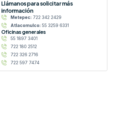
Llámanos para solicitar más
información
Metepec:
722 342 2429
Atlacomulco:
55 3259 6331
Oficinas generales
55 1897 3401
722 180 2512
722 326 2716
722 597 7474