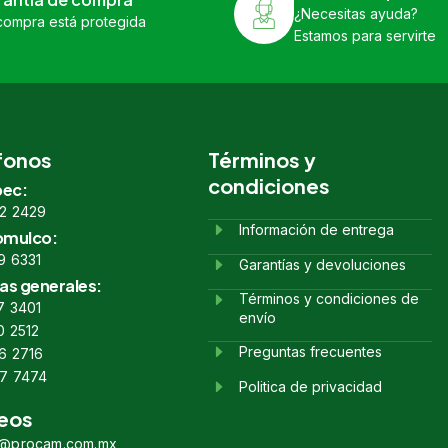
¿Necesitas ayuda?
compra está protegida
Estamos para servirte
fonos
Términos y
condiciones
ec:
2 2429
Información de entrega
omulco:
9 6331
Garantías y devoluciones
as generales:
Términos y condiciones de
7 3401
envío
0 2512
Preguntas frecuentes
6 2716
7 7474
Politica de privacidad
eos
s@procam.com.mx