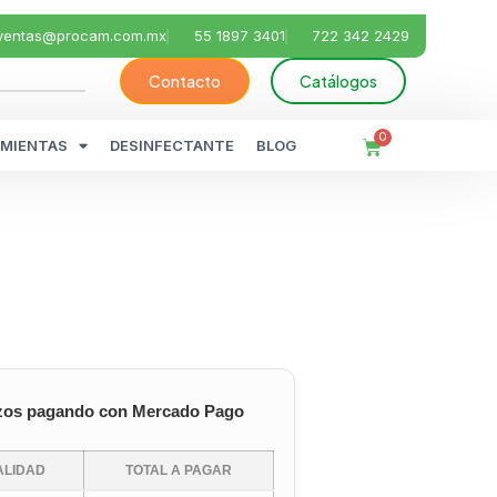
ventas@procam.com.mx
55 1897 3401
722 342 2429
Contacto
Catálogos
0
MIENTAS
DESINFECTANTE
BLOG
zos pagando con Mercado Pago
LIDAD
TOTAL A PAGAR