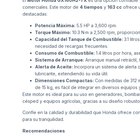
El
Motor Honda GX160H2-TX
es una opción confiable y
comerciales. Este motor de
4 tiempos
y
163 cc
ofrece u
destacadas:
Potencia Máxima:
5.5 HP a 3,600 rpm.
Torque Máximo:
10.3 N·m a 2,500 rpm, proporcion
Capacidad del Tanque de Combustible:
3.1 litr
necesidad de recargas frecuentes.
Consumo de Combustible:
1.4 litros por hora, 
Sistema de Arranque:
Arranque manual retráctil, 
Alerta de Aceite:
Incorpora un sistema de alerta 
lubricante, extendiendo su vida útil.
Dimensiones Compactas:
Con medidas de 312 m
de 15 kg, es fácil de integrar en diversos equipos 
Este motor es ideal para su uso en generadores, bombas
césped y equipos agrícolas, gracias a su diseño robusto 
Confíe en la calidad y durabilidad que Honda ofrece co
para su tranquilidad.
Recomendaciones