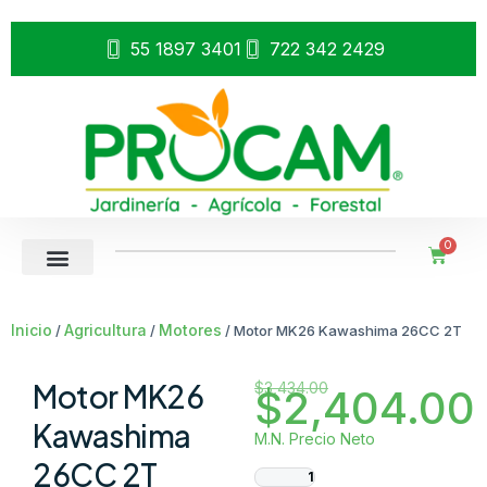
55 1897 3401
722 342 2429
0
Inicio
Agricultura
Motores
/
/
/ Motor MK26 Kawashima 26CC 2T
Motor MK26
$
3,434.00
$
2,404.00
Kawashima
M.N. Precio Neto
26CC 2T