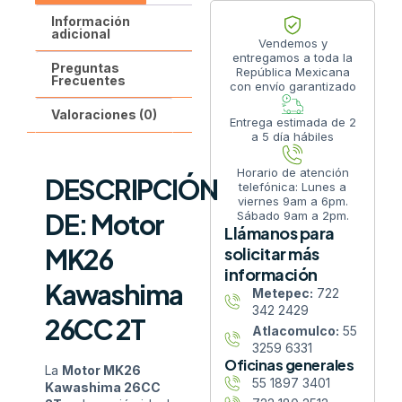
Información
adicional
Vendemos y
entregamos a toda la
Preguntas
República Mexicana
Frecuentes
con envío garantizado
Valoraciones (0)
Entrega estimada de 2
a 5 día hábiles
Horario de atención
DESCRIPCIÓN
telefónica: Lunes a
viernes 9am a 6pm.
DE: Motor
Sábado 9am a 2pm.
Llámanos para
MK26
solicitar más
información
Kawashima
Metepec:
722
342 2429
26CC 2T
Atlacomulco:
55
3259 6331
Oficinas generales
La
Motor MK26
55 1897 3401
Kawashima 26CC