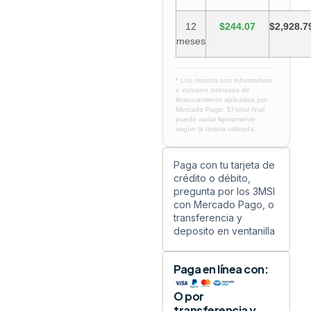
12
$244.07
$2,928.7
meses
* Los montos son informativos
e incluyen intereses de
financiamiento aplicados por
Mercado Pago. El total final
puede variar ligeramente
según la tarjeta utilizada.
Paga con tu tarjeta de
crédito o débito,
pregunta por los 3MSI
con Mercado Pago, o
transferencia y
deposito en ventanilla
Paga en línea con:
O por
transferencia y