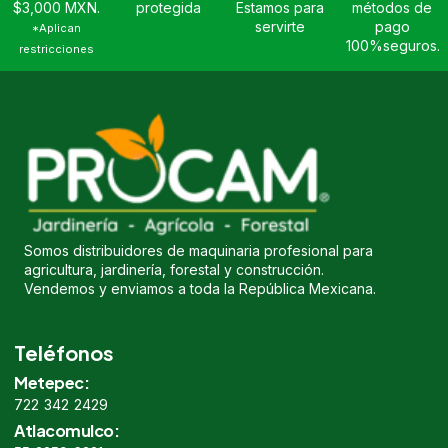
$3,000 MXN.
protegida
Estamos para
métodos de
servirte
pago
*Aplican
100%seguros.
restricciones
Somos distribuidores de maquinaria profesional para
agricultura, jardinería, forestal y construcción.
Vendemos y enviamos a toda la República Mexicana.
Teléfonos
Metepec:
722 342 2429
Atlacomulco: