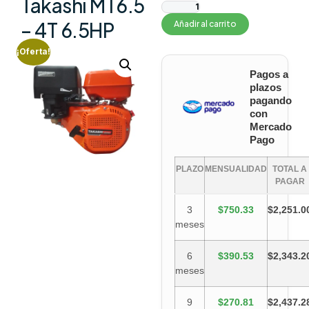
Takashi MT6.5
– 4T 6.5HP
Añadir al carrito
¡Oferta!
Pagos a
plazos
pagando
con
Mercado
Pago
PLAZO
MENSUALIDAD
TOTAL A
PAGAR
3
$750.33
$2,251.0
meses
6
$390.53
$2,343.2
meses
9
$270.81
$2,437.2