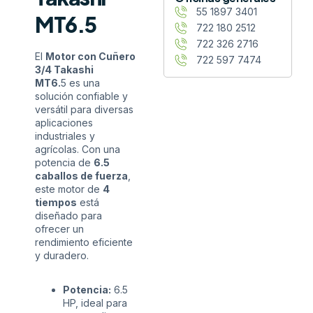
55 1897 3401
MT6.5
722 180 2512
722 326 2716
El
Motor con Cuñero
722 597 7474
3/4 Takashi
MT6.
5 es una
solución confiable y
versátil para diversas
aplicaciones
industriales y
agrícolas. Con una
potencia de
6.5
caballos de fuerza
,
este motor de
4
tiempos
está
diseñado para
ofrecer un
rendimiento eficiente
y duradero.
Potencia:
6.5
HP, ideal para