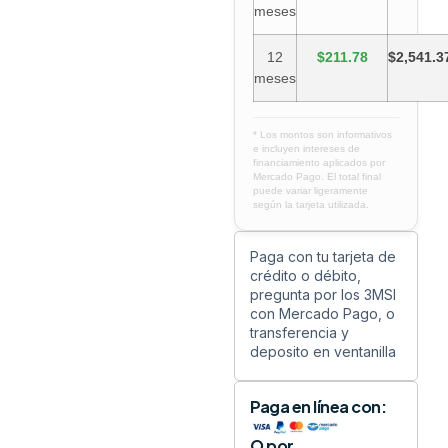
meses
12
$211.78
$2,541.3
meses
* Los montos son informativos
e incluyen intereses de
financiamiento aplicados por
Mercado Pago. El total final
puede variar ligeramente
según la tarjeta utilizada.
Paga con tu tarjeta de
crédito o débito,
pregunta por los 3MSI
con Mercado Pago, o
transferencia y
deposito en ventanilla
Paga en línea con:
O por