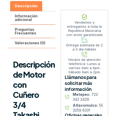
Descripción
Información
adicional
Vendemos y
entregamos a toda la
Preguntas
República Mexicana
Frecuentes
con envío garantizado
Valoraciones (0)
Entrega estimada de 2
a 5 día hábiles
Horario de atención
Descripción
telefónica: Lunes a
viernes 9am a 6pm.
de Motor
Sábado 9am a 2pm.
Llámanos para
con
solicitar más
información
Cuñero
Metepec:
722
342 2429
3/4
Atlacomulco:
55
3259 6331
Takashi
Oficinas generales