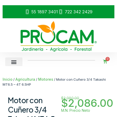
55 1897 3401
722 342 2429
0
Inicio
Agricultura
Motores
/
/
/ Motor con Cuñero 3/4 Takashi
MT6.5 – 4T 6.5HP
Motor con
$
2,980.00
$
2,086.00
Cuñero 3/4
M.N. Precio Neto