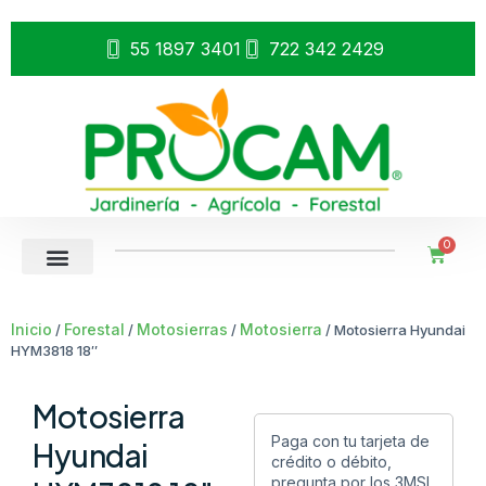
55 1897 3401
722 342 2429
0
Inicio
Forestal
Motosierras
Motosierra
/
/
/
/ Motosierra Hyundai
HYM3818 18″
Motosierra
Paga con tu tarjeta de
Hyundai
crédito o débito,
pregunta por los 3MSI