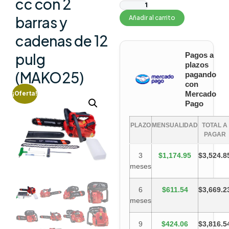
cc con 2
barras y
Añadir al carrito
cadenas de 12
pulg
Pagos a
plazos
(MAKO25)
pagando
con
Mercado
¡Oferta!
Pago
PLAZO
MENSUALIDAD
TOTAL A
PAGAR
3
$1,174.95
$3,524.8
meses
6
$611.54
$3,669.2
meses
9
$424.06
$3,816.5