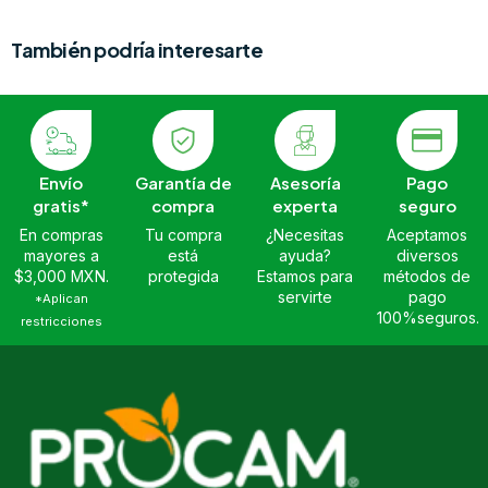
También podría interesarte
Envío
Garantía de
Asesoría
Pago
gratis*
compra
experta
seguro
En compras
Tu compra
¿Necesitas
Aceptamos
mayores a
está
ayuda?
diversos
$3,000 MXN.
protegida
Estamos para
métodos de
servirte
pago
*Aplican
100%seguros.
restricciones