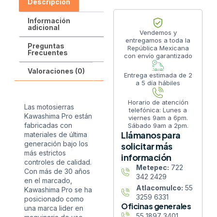
Descripción
Información
adicional
Vendemos y
entregamos a toda la
Preguntas
República Mexicana
Frecuentes
con envío garantizado
Valoraciones (0)
Entrega estimada de 2
a 5 día hábiles
Horario de atención
Las motosierras
telefónica: Lunes a
Kawashima Pro están
viernes 9am a 6pm.
fabricadas con
Sábado 9am a 2pm.
Llámanos para
materiales de última
generación bajo los
solicitar más
más estrictos
información
controles de calidad.
Metepec:
722
Con más de 30 años
342 2429
en el marcado,
Atlacomulco:
55
Kawashima Pro se ha
3259 6331
posicionado como
Oficinas generales
una marca lider en
55 1897 3401