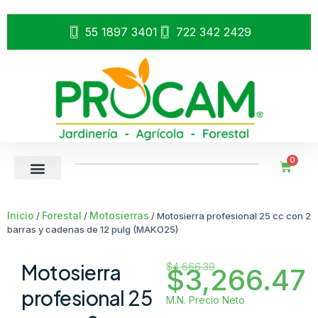
55 1897 3401
722 342 2429
0
Inicio
Forestal
Motosierras
/
/
/ Motosierra profesional 25 cc con 2
barras y cadenas de 12 pulg (MAKO25)
Motosierra
$
4,666.39
$
3,266.47
profesional 25
M.N. Precio Neto