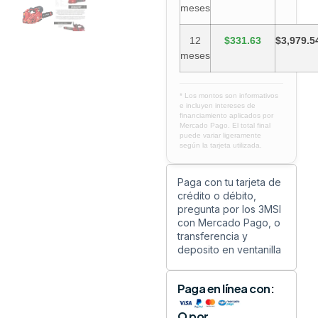
meses
12
$331.63
$3,979.5
meses
* Los montos son informativos
e incluyen intereses de
financiamiento aplicados por
Mercado Pago. El total final
puede variar ligeramente
según la tarjeta utilizada.
Paga con tu tarjeta de
crédito o débito,
pregunta por los 3MSI
con Mercado Pago, o
transferencia y
deposito en ventanilla
Paga en línea con:
O por