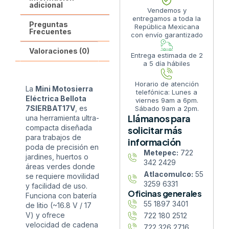
adicional
Vendemos y
entregamos a toda la
Preguntas
República Mexicana
Frecuentes
con envío garantizado
Valoraciones (0)
Entrega estimada de 2
a 5 día hábiles
Horario de atención
La
Mini
Motosierra
telefónica: Lunes a
Eléctrica Bellota
viernes 9am a 6pm.
7SIERBAT17V
, es
Sábado 9am a 2pm.
Llámanos para
una herramienta ultra-
compacta diseñada
solicitar más
para trabajos de
información
poda de precisión en
Metepec:
722
jardines, huertos o
342 2429
áreas verdes donde
Atlacomulco:
55
se requiere movilidad
3259 6331
y facilidad de uso.
Oficinas generales
Funciona con batería
55 1897 3401
de litio (~16.8 V / 17
V) y ofrece
722 180 2512
velocidad de cadena
722 326 2716