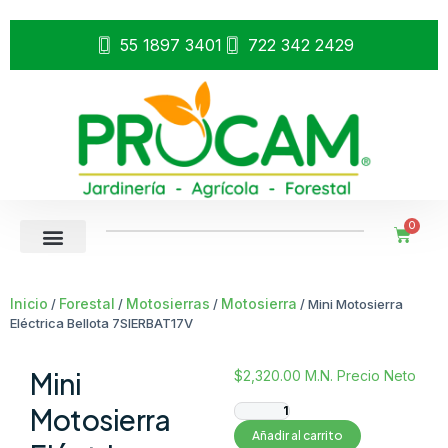
55 1897 3401
722 342 2429
0
Inicio
Forestal
Motosierras
Motosierra
/
/
/
/ Mini Motosierra
Eléctrica Bellota 7SIERBAT17V
Mini
$
2,320.00
M.N. Precio Neto
Motosierra
Añadir al carrito