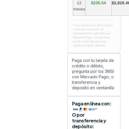
12
$235.54
$2,826.4
meses
* Los montos son informativos
e incluyen intereses de
financiamiento aplicados por
Mercado Pago. El total final
puede variar ligeramente
según la tarjeta utilizada.
Paga con tu tarjeta de
crédito o débito,
pregunta por los 3MSI
con Mercado Pago, o
transferencia y
deposito en ventanilla
Paga en línea con:
O por
transferencia y
depósito: