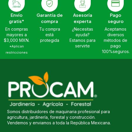
Envío
Garantía de
Asesoría
Pago
gratis*
compra
experta
seguro
En compras
Tu compra
¿Necesitas
Aceptamos
mayores a
está
ayuda?
diversos
$3,000 MXN.
protegida
Estamos para
métodos de
servirte
pago
*Aplican
100%seguros.
restricciones
Somos distribuidores de maquinaria profesional para
agricultura, jardinería, forestal y construcción.
Vendemos y enviamos a toda la República Mexicana.