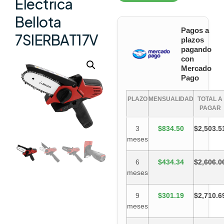
Eléctrica
Bellota
Pagos a
7SIERBAT17V
plazos
pagando
con
Mercado
Pago
PLAZO
MENSUALIDAD
TOTAL A
PAGAR
3
$834.50
$2,503.5
meses
6
$434.34
$2,606.0
meses
9
$301.19
$2,710.6
meses