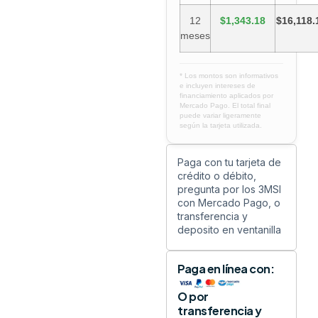
12
$1,343.18
$16,118.
meses
* Los montos son informativos
e incluyen intereses de
financiamiento aplicados por
Mercado Pago. El total final
puede variar ligeramente
según la tarjeta utilizada.
Paga con tu tarjeta de
crédito o débito,
pregunta por los 3MSI
con Mercado Pago, o
transferencia y
deposito en ventanilla
Paga en línea con:
O por
transferencia y