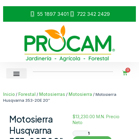
55 1897 3401
722 342 2429
0
Inicio
Forestal
Motosierras
Motosierra
/
/
/
/ Motosierra
Husqvarna 353-20E 20″
Motosierra
$
13,230.00
M.N. Precio
Neto
Husqvarna