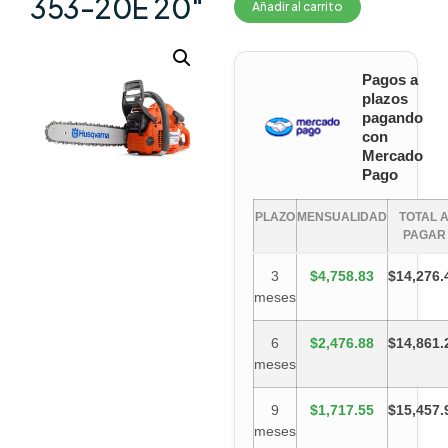
353-20E 20″
Añadir al carrito
Pagos a
plazos
pagando
con
Mercado
Pago
PLAZO
MENSUALIDAD
TOTAL 
PAGAR
3
$4,758.83
$14,276.
meses
6
$2,476.88
$14,861.
meses
9
$1,717.55
$15,457.
meses