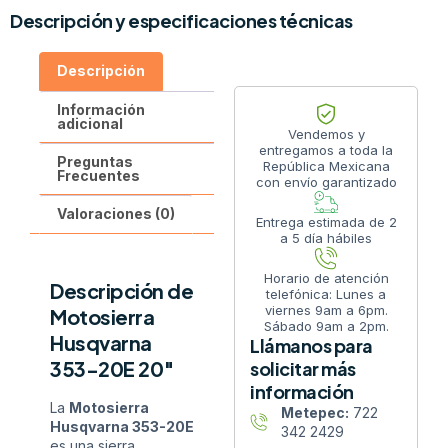
Descripción y especificaciones técnicas
Descripción
Información
adicional
Vendemos y
entregamos a toda la
Preguntas
República Mexicana
Frecuentes
con envío garantizado
Valoraciones (0)
Entrega estimada de 2
a 5 día hábiles
Horario de atención
Descripción de
telefónica: Lunes a
viernes 9am a 6pm.
Motosierra
Sábado 9am a 2pm.
Husqvarna
Llámanos para
353-20E 20″
solicitar más
información
La
Motosierra
Metepec:
722
Husqvarna 353-20E
342 2429
es una sierra