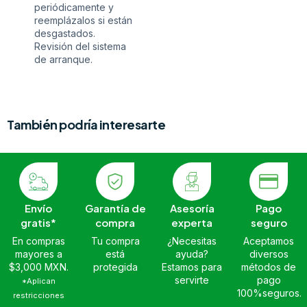
periódicamente y
reemplázalos si están
desgastados.
Revisión del sistema
de arranque.
También podría interesarte
Envío
Garantía de
Asesoría
Pago
gratis*
compra
experta
seguro
En compras
Tu compra
¿Necesitas
Aceptamos
mayores a
está
ayuda?
diversos
$3,000 MXN.
protegida
Estamos para
métodos de
servirte
pago
*Aplican
100%seguros.
restricciones