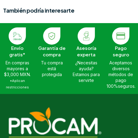
También podría interesarte
Envío
Garantía de
Asesoría
Pago
gratis*
compra
experta
seguro
En compras
Tu compra
¿Necesitas
Aceptamos
mayores a
está
ayuda?
diversos
$3,000 MXN.
protegida
Estamos para
métodos de
servirte
pago
*Aplican
100%seguros.
restricciones