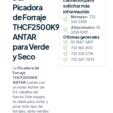
Picadora
solicitar más
información
de Forraje
Metepec:
722
342 2429
THCF2500K9
Atlacomulco:
55
3259 6331
ANTAR
Oficinas generales
55 1897 3401
para Verde
722 180 2512
722 326 2716
y Seco
722 597 7474
La
Picadora de
Forraje
THCF2500K9
ANTAR
cuenta con
un motor Kohler de
9.5 caballos de
fuerza. Este equipo
es ideal para cortar y
picar todo tipo de
forrajes, tanto verdes