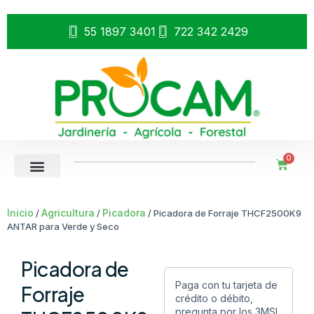
55 1897 3401
722 342 2429
0
Inicio
Agricultura
Picadora
/
/
/ Picadora de Forraje THCF2500K9
ANTAR para Verde y Seco
Picadora de
Paga con tu tarjeta de
Forraje
crédito o débito,
pregunta por los 3MSI